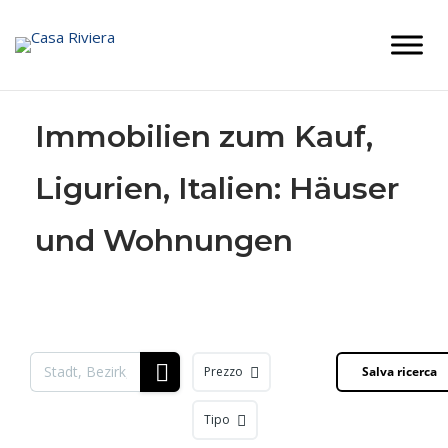
Skip
to
content
Immobilien zum Kauf,
Ligurien, Italien: Häuser
und Wohnungen
Prezzo
Salva ricerca
Tipo