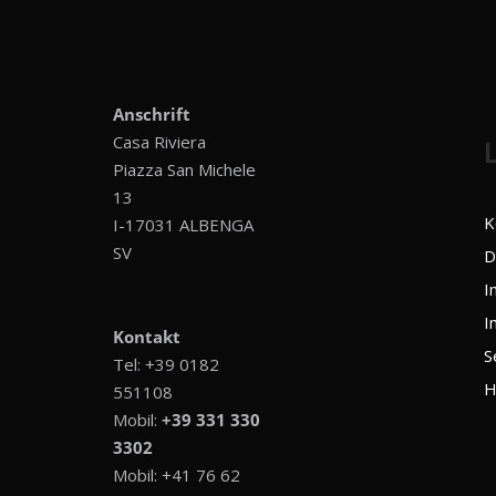
Anschrift
Casa Riviera
Piazza San Michele
13
K
I-17031 ALBENGA
SV
D
I
I
Kontakt
S
Tel:
+39 0182
H
551108
Mobil:
+39 331 330
3302
Mobil:
+41 76 62