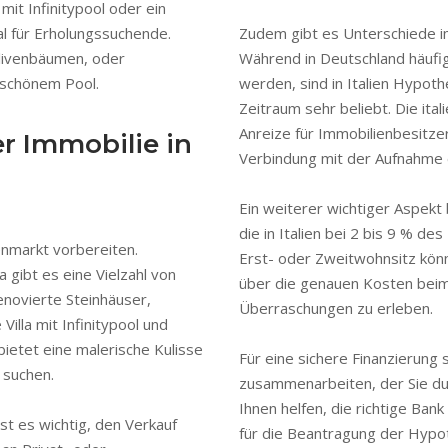
mit Infinitypool oder ein
al für Erholungssuchende.
Zudem gibt es Unterschiede im
livenbäumen, oder
Während in Deutschland häufi
erschönem Pool.
werden, sind in Italien Hypot
Zeitraum sehr beliebt. Die ita
Anreize für Immobilienbesitzer
r Immobilie in
Verbindung mit der Aufnahme 
Ein weiterer wichtiger Aspekt
die in Italien bei 2 bis 9 % de
enmarkt vorbereiten.
Erst- oder Zweitwohnsitz könne
 gibt es eine Vielzahl von
über die genauen Kosten beim
enovierte Steinhäuser,
Überraschungen zu erleben.
illa mit Infinitypool und
bietet eine malerische Kulisse
Für eine sichere Finanzierung 
 suchen.
zusammenarbeiten, der Sie du
Ihnen helfen, die richtige Ban
st es wichtig, den Verkauf
für die Beantragung der Hypot