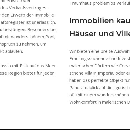
f an Privat- oder
Traumhaus problemlos verläuf
 des Verkaufsvertrages.
r den Erwerb der Immobilie
Immobilien kau
aftsregister ist unerlässlich,
 zu bestätigen. Besonders bei
Häuser und Vill
auf mit wunderschönem Pool,
 Anspruch zu nehmen, um
ekt ablaufen.
Wir bieten eine breite Auswahl
Erholungssuchende und Investo
Alassio mit Blick auf das Meer
malerischen Dörfern wie Cervo 
ese Region bietet für jeden
schöne Villa in Imperia, oder 
haben das perfekte Objekt für 
Panoramablick auf die liguris
oft mit einem wunderschönen 
Wohnkomfort in malerischen Dö