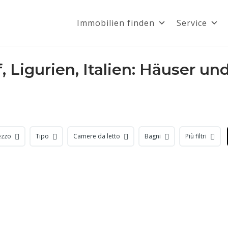
Immobilien finden
Service
 Ligurien, Italien: Häuser 
ezzo
Tipo
Camere da letto
Bagni
Più filtri