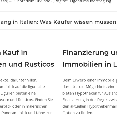
so)→ 3. notarielle Urkunde („Rogito“, Eigentumsübertragung)
ang in Italien: Was Käufer wissen müssen
 Kauf in
Finanzierung u
len und Rusticos
Immobilien in L
kte, darunter Villen,
Beim Erwerb einer Immobilie 
ablick auf die ligurische
darunter die Möglichkeit, ein
Ligurien bieten eine
bieten Hypotheken für Ausländ
usern und Rusticos. Finden Sie
Finanzierung in der Regel zwi
erblick oder in malerischen
den aktuellen Hypothekenmarkt
n Panoramablick und Nähe zur
Option zu finden.