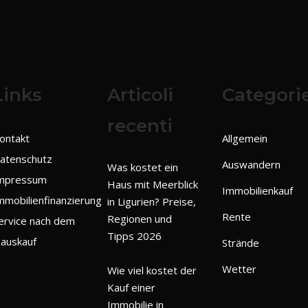
Links
Articoli
Categori
recenti
ontakt
Allgemein
atenschutz
Auswandern
Was kostet ein
mpressum
Haus mit Meerblick
Immobilienkauf
mmobilienfinanzierung
in Ligurien? Preise,
Rente
Regionen und
ervice nach dem
Tipps 2026
auskauf
Strände
Wetter
Wie viel kostet der
Kauf einer
Immobilie in