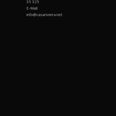
35 325
E-Mail:
info@casariviera.net