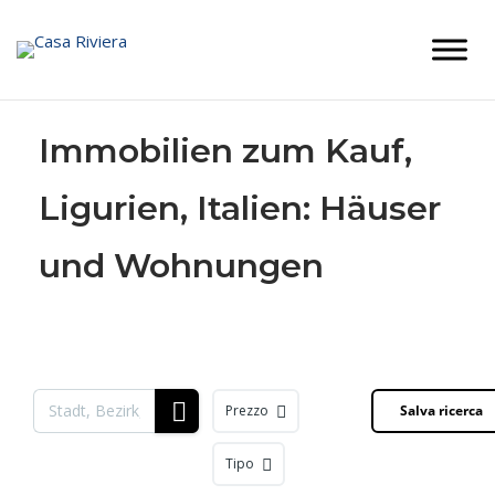
Skip
to
content
Immobilien zum Kauf,
Ligurien, Italien: Häuser
und Wohnungen
Prezzo
Salva ricerca
Tipo