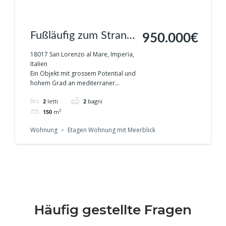
Fußläufig zum Strand
950.000€
von San Lorenzo al
18017 San Lorenzo al Mare, Imperia,
Italien
Mare Ref. 380
Ein Objekt mit grossem Potential und
hohem Grad an mediterraner...
2
letti
2
bagni
150
m²
Wohnung
Etagen Wohnung mit Meerblick
Häufig gestellte Fragen