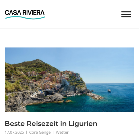
Skip
to
content
Beste Reisezeit in Ligurien
17.07.2025
Cora Genge
Wetter