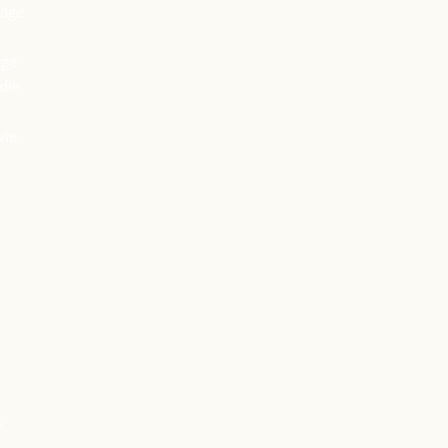
lage
age
die
wie
,