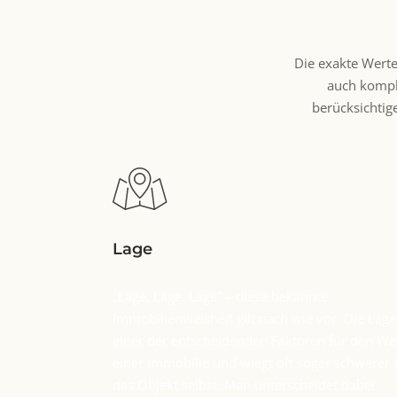
Die exakte Werte
auch komple
berücksichtig
Lage
„Lage, Lage, Lage“ – diese bekannte
Immobilienweisheit gilt nach wie vor. Die Lage 
einer der entscheidenden Faktoren für den We
einer Immobilie und wiegt oft sogar schwerer 
das Objekt selbst. Man unterscheidet dabei