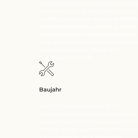
zwischen Mikrolage und Makrolage: Die Mikro
bezieht sich auf das direkte Umfeld, etwa den
Stadtteil oder das Viertel, während die Makrol
die übergeordnete Region umfasst, in der sich 
Immobilie befindet. Wie attraktiv eine Lage ist,
hängt unter anderem von der Infrastruktur so
dem Angebot an Kultur, Bildung und
Freizeitmöglichkeiten ab.
Baujahr
Anno 1920 oder topmodern in 2025?
Sanierungsfall oder neuwertig? Das Alter einer
Immobilie hat großen Einfluss auf ihren Wert –
allerdings weniger wegen des Baujahrs an sich
sondern wegen der damit verbundenen