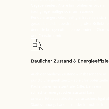
Gegebenheiten. Ältere Immobilien erfordern
häufig regelmäßige oder umfassende
Renovierungen. Gleichzeitig erfreuen sie sich –
gerade bei Liebhaber:innen – großer Beliebthei
denn sie bringen oft einen besonderen Charm
und Charakter mit.
Baulicher Zustand & Energieeffizi
Auch der bauliche Zustand – insbesondere in
puncto Energieeffizienz – spielt für potenzielle
Käufer:innen eine zentrale Rolle. Denn ein
schlechter energetischer Zustand kann
unerwartete Zusatzkosten verursachen. Egal o
Stadtwohnung, Landhaus oder Immobilie in