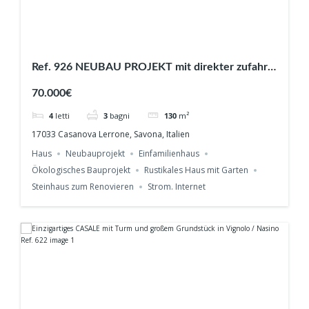
Ref. 926 NEUBAU PROJEKT mit direkter zufahrt
und 800 m² Garten in Casanova Lerrone
70.000€
4
letti
3
bagni
130
m²
17033 Casanova Lerrone, Savona, Italien
Haus
Neubauprojekt
Einfamilienhaus
Ökologisches Bauprojekt
Rustikales Haus mit Garten
Steinhaus zum Renovieren
Strom. Internet