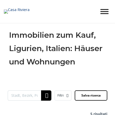
Skip
to
content
Immobilien zum Kauf,
Ligurien, Italien: Häuser
und Wohnungen
Filtri
Salva ricerca
5 risultati