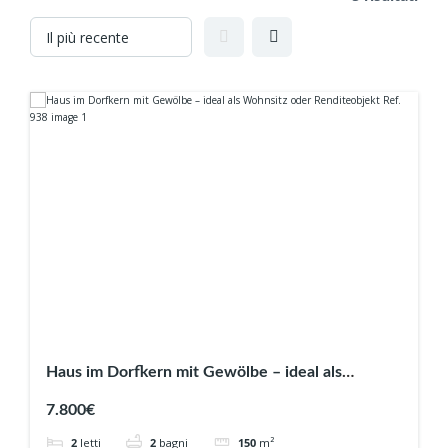
Haus im Dorfkern mit Gewölbe – ideal als
Wohnsitz oder Renditeobjekt Ref. 938
7.800€
2
letti
2
bagni
150
m²