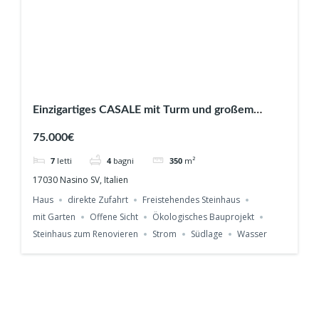
Einzigartiges CASALE mit Turm und großem
Grundstück in Vignolo / Nasino Ref. 622
75.000€
7
letti
4
bagni
350
m²
17030 Nasino SV, Italien
Haus
direkte Zufahrt
Freistehendes Steinhaus
mit Garten
Offene Sicht
Ökologisches Bauprojekt
Steinhaus zum Renovieren
Strom
Südlage
Wasser