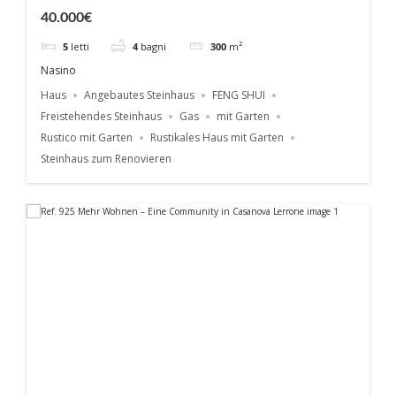
mit Ausbaupotenzial & Ferienvermietung in
40.000€
Nasino
5
letti
4
bagni
300
m²
Nasino
Haus
Angebautes Steinhaus
FENG SHUI
Freistehendes Steinhaus
Gas
mit Garten
Rustico mit Garten
Rustikales Haus mit Garten
Steinhaus zum Renovieren