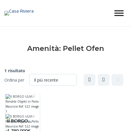
Skip
to
content
Amenità:
Pellet Ofen
1 risultato
Ordina per
Il BORGO
ULIVI /
1.790.000€