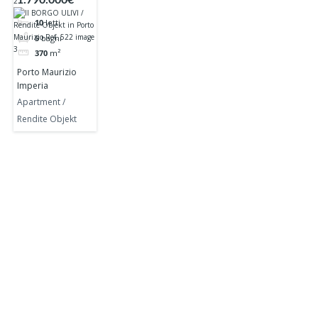
Rendite
10
letti
Objekt in
5
bagni
Porto Maurizio
370
m²
Ref. 522
Porto Maurizio
Imperia
Apartment /
Rendite Objekt