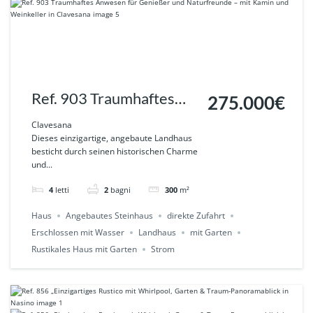
Ref. 903 Traumhaftes
275.000€
Anwesen für Genießer
Clavesana
Dieses einzigartige, angebaute Landhaus
und Naturfreunde – mit
besticht durch seinen historischen Charme
und...
Kamin und Weinkeller in
Clavesana
4
letti
2
bagni
300
m²
Haus
Angebautes Steinhaus
direkte Zufahrt
Erschlossen mit Wasser
Landhaus
mit Garten
Rustikales Haus mit Garten
Strom