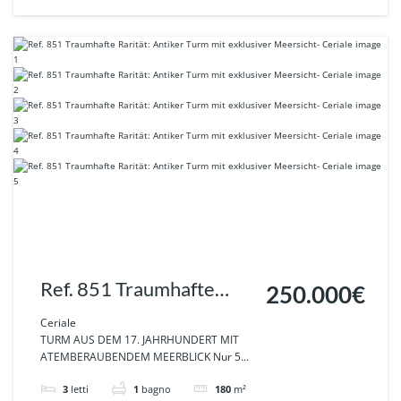
Ref. 851 Traumhafte
250.000€
Rarität: Antiker Turm mit
Ceriale
TURM AUS DEM 17. JAHRHUNDERT MIT
exklusiver Meersicht-
ATEMBERAUBENDEM MEERBLICK Nur 5...
Ceriale
3
letti
1
bagno
180
m²