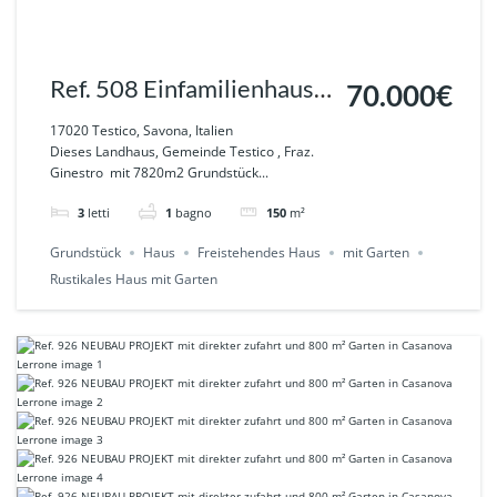
Ref. 508 Einfamilienhaus
70.000€
mit Garten und Terrasse in
17020 Testico, Savona, Italien
Dieses Landhaus, Gemeinde Testico , Fraz.
der Natur in Ginestro-
Ginestro mit 7820m2 Grundstück...
Testico
3
letti
1
bagno
150
m²
Grundstück
Haus
Freistehendes Haus
mit Garten
Rustikales Haus mit Garten