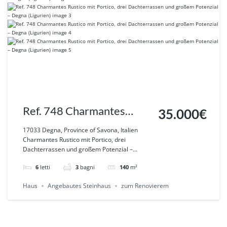
Ref. 748 Charmantes
35.000€
Rustico mit Portico, drei
17033 Degna, Province of Savona, Italien
Charmantes Rustico mit Portico, drei
Dachterrassen und
Dachterrassen und großem Potenzial –...
großem Potenzial – Degna
6
letti
3
bagni
140
m²
(Ligurien)
Haus
Angebautes Steinhaus
zum Renovierem