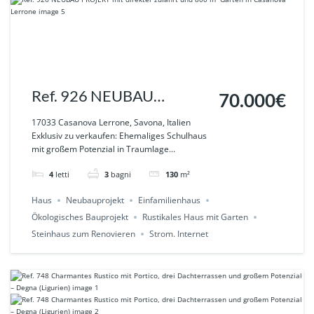
Ref. 926 NEUBAU
70.000€
PROJEKT mit direkter
17033 Casanova Lerrone, Savona, Italien
Exklusiv zu verkaufen: Ehemaliges Schulhaus
zufahrt und 800 m² Garten
mit großem Potenzial in Traumlage...
in Casanova Lerrone
4
letti
3
bagni
130
m²
Haus
Neubauprojekt
Einfamilienhaus
Ökologisches Bauprojekt
Rustikales Haus mit Garten
Steinhaus zum Renovieren
Strom. Internet