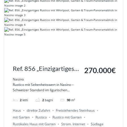
Ref. 856 „Einzigartiges
270.000€
Rustico mit Whirlpool,
Nasino
Rustico mit Seltenheitswert in Nasino –
Garten & Traum-
Schweizer Standard im ligurischen...
Panoramablick in Nasino
2
letti
2
bagni
90
m²
Haus
direkte Zufahrt
Freistehendes Steinhaus
mit Garten
Rustico
Rustico mit Garten
Rustikales Haus mit Garten
Strom. Internet
Südlage