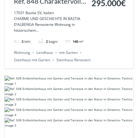
Ref. 848 Charaktervolle
295.000€
Wohnung mit
17031 Bastia SV, Italien
CHARME UND GESCHICHTE IN BASTIA
Dependance in antikem
D’ALBENGA Renovierte Wohnung in
historischem...
Gebäude, Garten mit
Blick auf dem Kirchplatz
3
letti
2
bagni
140
m²
– Nähe Albenga
Wohnung
Landhaus
mit Garten
Steinhaus mit Garten
Steinhaus Renoviert