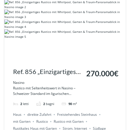
Ref. 856 „Einzigartiges
270.000€
Rustico mit Whirlpool,
Nasino
Rustico mit Seltenheitswert in Nasino –
Garten & Traum-
Schweizer Standard im ligurischen...
Panoramablick in Nasino
2
letti
2
bagni
90
m²
Haus
direkte Zufahrt
Freistehendes Steinhaus
mit Garten
Rustico
Rustico mit Garten
Rustikales Haus mit Garten
Strom. Internet
Südlage