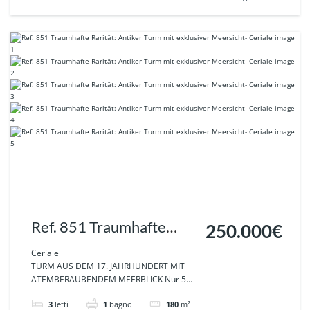
Ref. 851 Traumhafte
250.000€
Rarität: Antiker Turm mit
Ceriale
TURM AUS DEM 17. JAHRHUNDERT MIT
exklusiver Meersicht-
ATEMBERAUBENDEM MEERBLICK Nur 5...
Ceriale
3
letti
1
bagno
180
m²