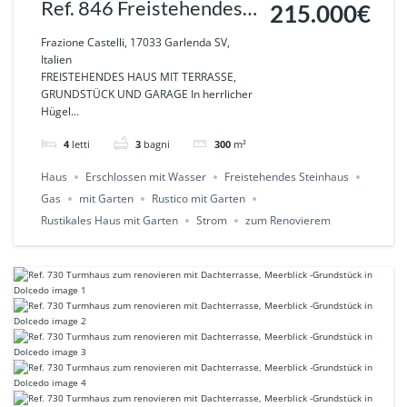
Ref. 846 Freistehendes
215.000€
Haus mit Panoramablick,
Frazione Castelli, 17033 Garlenda SV,
Italien
Garten in Garlenda
FREISTEHENDES HAUS MIT TERRASSE,
GRUNDSTÜCK UND GARAGE In herrlicher
Hügel...
4
letti
3
bagni
300
m²
Haus
Erschlossen mit Wasser
Freistehendes Steinhaus
Gas
mit Garten
Rustico mit Garten
Rustikales Haus mit Garten
Strom
zum Renovierem