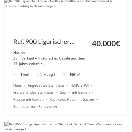
Ref. 900 Ligurischer
40.000€
Traum – Großes
Nasino
Zum Verkauf – Historisches Casale aus dem
Altstadthaus mit
17. Jahrhundert in...
Ausbaupotenzial &
5
letti
4
bagni
300
m²
Ferienvermietung in
Haus
Angebautes Steinhaus
FENG SHUI
Nasino
Freistehendes Steinhaus
Gas
mit Garten
Rustico mit Garten
Rustikales Haus mit Garten
Steinhaus zum Renovieren