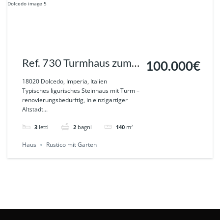
Ref. 730 Turmhaus zum
100.000€
renovieren mit
18020 Dolcedo, Imperia, Italien
Typisches ligurisches Steinhaus mit Turm –
Dachterrasse, Meerblick
renovierungsbedürftig, in einzigartiger
Altstadt...
-Grundstück in Dolcedo
3
letti
2
bagni
140
m²
Haus
Rustico mit Garten