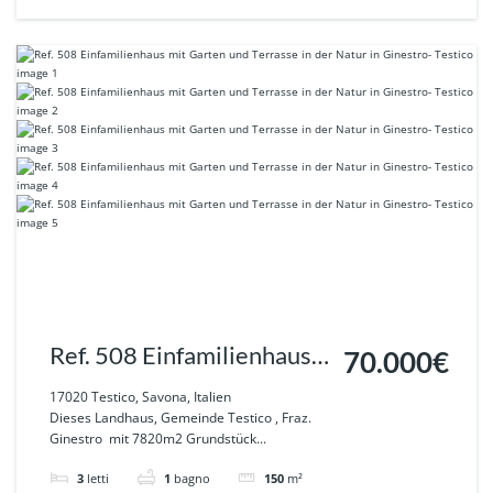
Ref. 508 Einfamilienhaus
70.000€
mit Garten und Terrasse in
17020 Testico, Savona, Italien
Dieses Landhaus, Gemeinde Testico , Fraz.
der Natur in Ginestro-
Ginestro mit 7820m2 Grundstück...
Testico
3
letti
1
bagno
150
m²