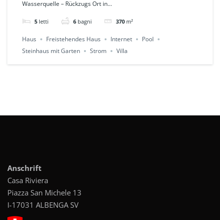
Wasserquelle – Rückzugs Ort in...
Natur & Weitblick in
5
letti
6
bagni
370
m²
Pieve di Teco
Haus
Freistehendes Haus
Internet
Pool
Steinhaus mit Garten
Strom
Villa
Anschrift
Casa Riviera
Piazza San Michele 13
I-17031 ALBENGA SV