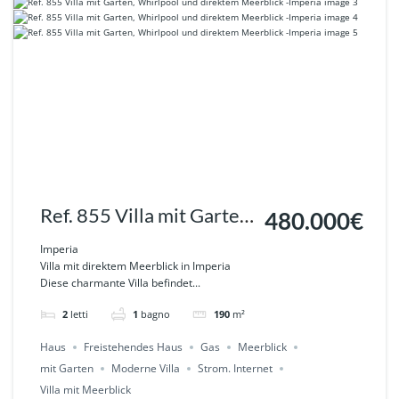
Ref. 855 Villa mit Garten,
480.000€
Whirlpool und direktem
Imperia
Villa mit direktem Meerblick in Imperia
Meerblick -Imperia
Diese charmante Villa befindet...
2
letti
1
bagno
190
m²
Haus
Freistehendes Haus
Gas
Meerblick
mit Garten
Moderne Villa
Strom. Internet
Villa mit Meerblick