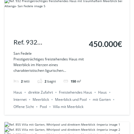
Ref. 932
450.000€
Prestigeträchtiges
San Fedele
Prestigeträchtiges freistehendes Haus mit
freistehendes Haus mit
Meerblick im Herzen eines
charakteristischen ligurischen...
traumhaftem Meerblick
bei Albenga- San Fedele
2
letti
2
bagni
150
m²
Haus
direkte Zufahrt
Freistehendes Haus
Haus
Internet
Meerblick
Meerblick und Pool
mit Garten
Offene Sicht
Pool
Villa mit Meerblick