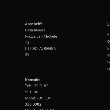
Anschrift
L
Casa Riviera
K
Piazza San Michele
D
13
I-17031 ALBENGA
I
SV
I
S
H
Kontakt
Tel:
+39 0182
551108
Mobil:
+39 331
330 3302