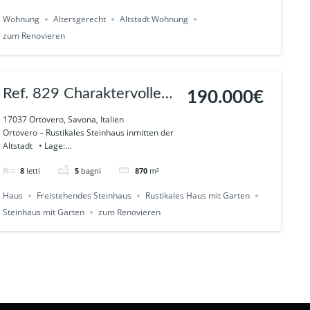
Wohnung
Altersgerecht
Altstadt Wohnung
zum Renovieren
Ref. 829 Charaktervolles
190.000€
Naturstein-Rustico mit ca.
17037 Ortovero, Savona, Italien
Ortovero – Rustikales Steinhaus inmitten der
800 m² Grundstück in
Altstadt • Lage:...
Ortovero
8
letti
5
bagni
870
m²
Haus
Freistehendes Steinhaus
Rustikales Haus mit Garten
Steinhaus mit Garten
zum Renovieren