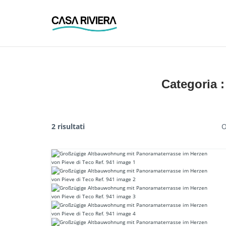
Skip
to
content
Categoria 
2 risultati
O