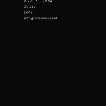
Mobil:
+41 76 62
35 325
E-Mail:
info@casariviera.net