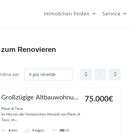
Immobilien finden
Service
:
zum Renovieren
rdina per
Großzügige Altbauwohnung
75.000€
mit Panoramaterrasse im
Pieve di Teco
Im Herzen der historischen Altstadt von Pieve di
Herzen von Pieve di Teco
Teco, im...
Ref. 941
4
letti
1
bagno
180
m²