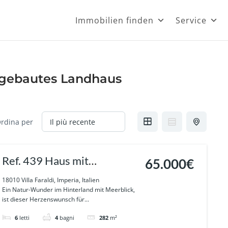
Immobilien finden
Service
gebautes Landhaus
rdina per
Ref. 439 Haus mit
65.000€
Geschichte und Meerblick
18010 Villa Faraldi, Imperia, Italien
Ein Natur-Wunder im Hinterland mit Meerblick,
in Villa Faraldi
ist dieser Herzenswunsch für...
6
letti
4
bagni
282
m²