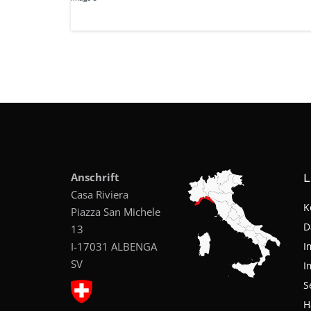
Anschrift
L
Casa Riviera
K
Piazza San Michele
D
13
I-17031 ALBENGA
I
SV
I
S
H