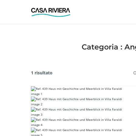
Skip
to
content
Categoria :
An
1 risultato
O