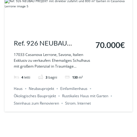
Ref. 926 NEUBAU
70.000€
PROJEKT mit direkter
17033 Casanova Lerrone, Savona, Italien
Exklusiv zu verkaufen: Ehemaliges Schulhaus
zufahrt und 800 m² Garten
mit großem Potenzial in Traumlage...
in Casanova Lerrone
4
letti
3
bagni
130
m²
Haus
Neubauprojekt
Einfamilienhaus
Ökologisches Bauprojekt
Rustikales Haus mit Garten
Steinhaus zum Renovieren
Strom. Internet