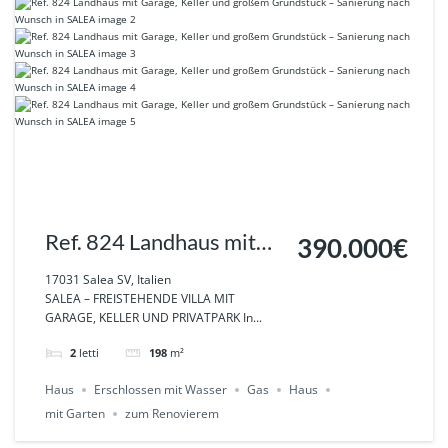
Ref. 824 Landhaus mit
390.000€
Garage, Keller und
17031 Salea SV, Italien
SALEA – FREISTEHENDE VILLA MIT
großem Grundstück –
GARAGE, KELLER UND PRIVATPARK In...
Sanierung nach Wunsch
2
letti
198
m²
in SALEA
Haus
Erschlossen mit Wasser
Gas
Haus
mit Garten
zum Renovierem