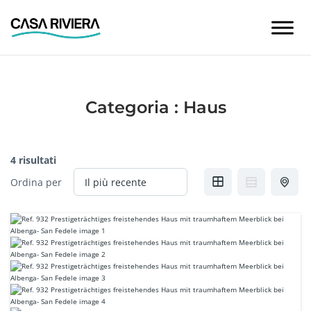
Skip
to
content
Categoria :
Haus
4 risultati
Ordina per