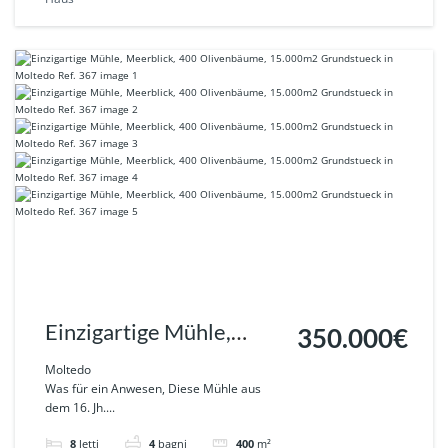
Einzigartige Mühle,
350.000€
Meerblick, 400
Moltedo
Was für ein Anwesen, Diese Mühle aus
Olivenbäume, 15.000m2
dem 16. Jh....
Grundstueck in Moltedo
8
letti
4
bagni
400
m²