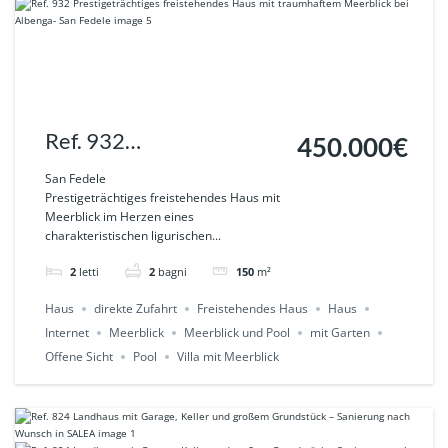
Ref. 932
450.000€
Prestigeträchtiges
San Fedele
Prestigeträchtiges freistehendes Haus mit
freistehendes Haus mit
Meerblick im Herzen eines
charakteristischen ligurischen...
traumhaftem Meerblick
bei Albenga- San Fedele
2
letti
2
bagni
150
m²
Haus
direkte Zufahrt
Freistehendes Haus
Haus
Internet
Meerblick
Meerblick und Pool
mit Garten
Offene Sicht
Pool
Villa mit Meerblick