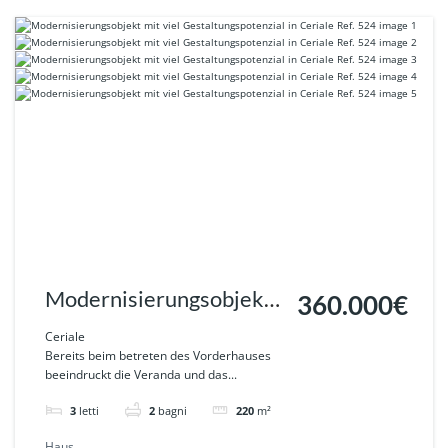
Modernisierungsobjekt
360.000€
mit viel
Ceriale
Bereits beim betreten des Vorderhauses
Gestaltungspotenzial in
beeindruckt die Veranda und das...
Ceriale Ref. 524
3
letti
2
bagni
220
m²
Haus