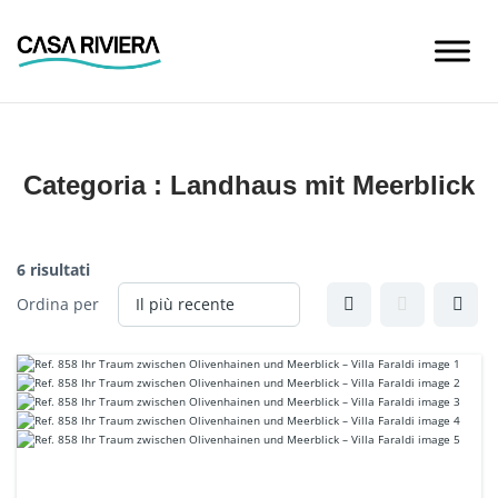
Skip
to
content
Categoria :
Landhaus mit Meerblick
6 risultati
Ordina per