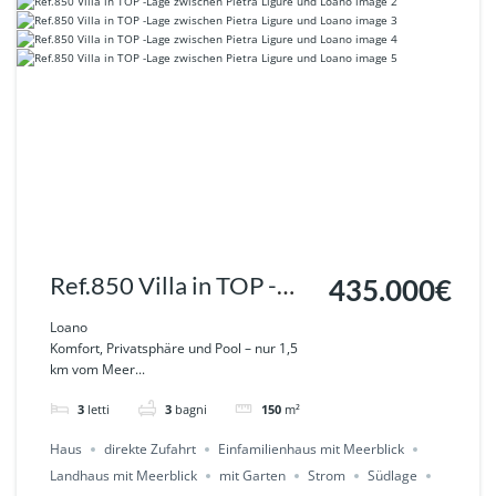
Ref.850 Villa in TOP -
435.000€
Lage zwischen Pietra
Loano
Komfort, Privatsphäre und Pool – nur 1,5
Ligure und Loano
km vom Meer...
3
letti
3
bagni
150
m²
Haus
direkte Zufahrt
Einfamilienhaus mit Meerblick
Landhaus mit Meerblick
mit Garten
Strom
Südlage