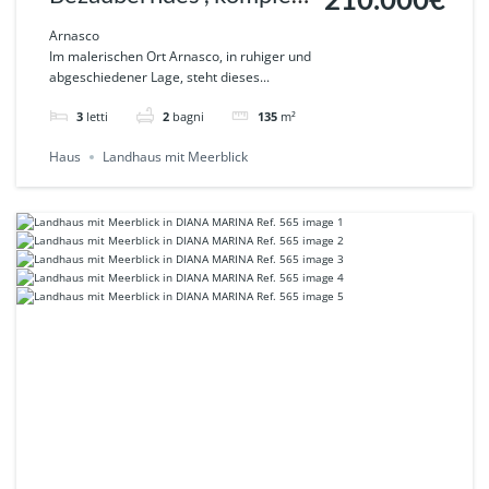
210.000€
renoviertes Landhaus
Arnasco
Im malerischen Ort Arnasco, in ruhiger und
mit Garten und Terrasse
abgeschiedener Lage, steht dieses...
im idyllischem Arnasco
3
letti
2
bagni
135
m²
Ref. 571
Haus
Landhaus mit Meerblick