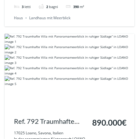
Meerblick
3
letti
2
bagni
390
m²
Haus
Landhaus mit Meerblick
Ref. 792 Traumhafte
890.000€
Villa mit
17025 Loano, Savona, Italien
In der renommierten Küstenstadt LOANO,