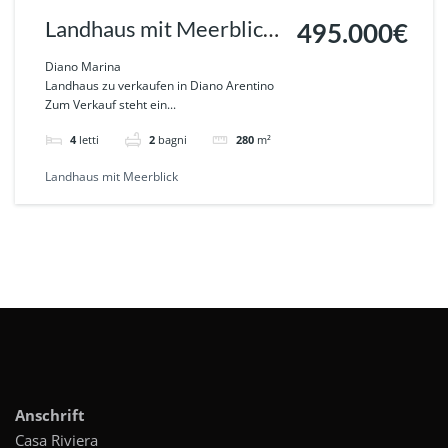
Landhaus mit Meerblick
495.000€
in DIANA MARINA Ref.
Diano Marina
Landhaus zu verkaufen in Diano Arentino
565
Zum Verkauf steht ein...
4
letti
2
bagni
280
m²
Landhaus mit Meerblick
Anschrift
Casa Riviera