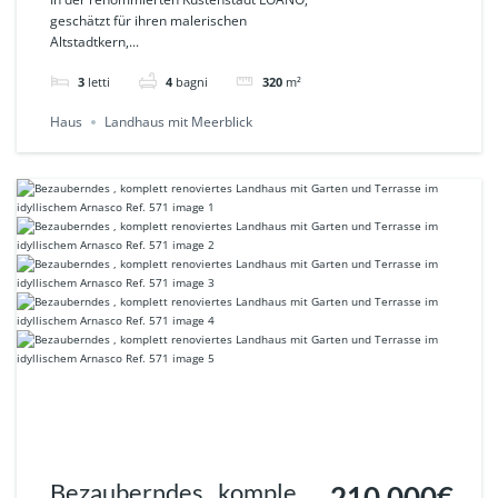
Panoramameerblick in
geschätzt für ihren malerischen
Altstadtkern,...
ruhiger Südlage” in
LOANO
3
letti
4
bagni
320
m²
Haus
Landhaus mit Meerblick
Bezauberndes , komplett