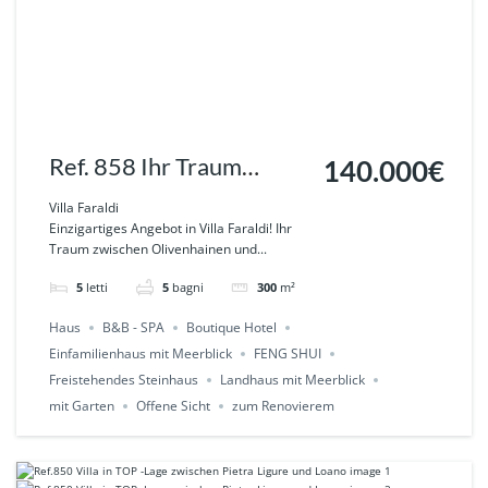
Ref. 858 Ihr Traum
140.000€
zwischen Olivenhainen
Villa Faraldi
Einzigartiges Angebot in Villa Faraldi! Ihr
und Meerblick – Villa
Traum zwischen Olivenhainen und...
Faraldi
5
letti
5
bagni
300
m²
Haus
B&B - SPA
Boutique Hotel
Einfamilienhaus mit Meerblick
FENG SHUI
Freistehendes Steinhaus
Landhaus mit Meerblick
mit Garten
Offene Sicht
zum Renovierem