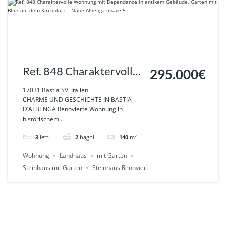
Ref. 848 Charaktervolle
295.000€
Wohnung mit
17031 Bastia SV, Italien
CHARME UND GESCHICHTE IN BASTIA
Dependance in antikem
D’ALBENGA Renovierte Wohnung in
historischem...
Gebäude, Garten mit
Blick auf dem Kirchplatz
3
letti
2
bagni
140
m²
– Nähe Albenga
Wohnung
Landhaus
mit Garten
Steinhaus mit Garten
Steinhaus Renoviert