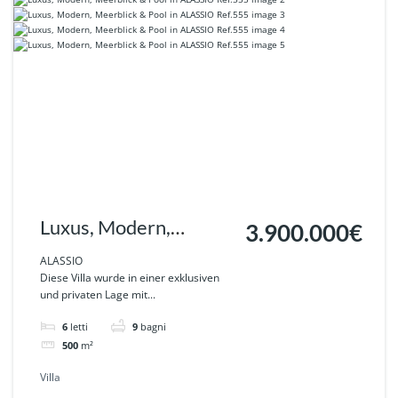
Luxus, Modern,
3.900.000€
Meerblick & Pool in
ALASSIO
Diese Villa wurde in einer exklusiven
ALASSIO Ref.555
und privaten Lage mit...
6
letti
9
bagni
500
m²
Villa