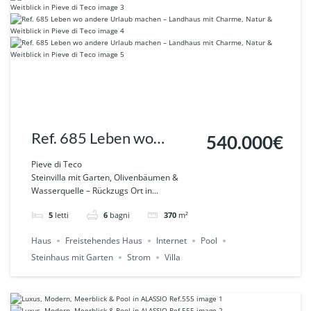
Ref. 685 Leben wo
540.000€
andere Urlaub machen –
Pieve di Teco
Steinvilla mit Garten, Olivenbäumen &
Landhaus mit Charme,
Wasserquelle – Rückzugs Ort in...
Natur & Weitblick in
5
letti
6
bagni
370
m²
Pieve di Teco
Haus
Freistehendes Haus
Internet
Pool
Steinhaus mit Garten
Strom
Villa