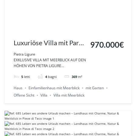
Luxuriöse Villa mit Park
970.000€
und Meerblick in Pietra
Pietra Ligure
EXKLUSIVE VILLA MIT MEERBLICK AUF DEN
Ligure Ref.857
HÖHEN VON PIETRA LIGURE...
5
letti
4
bagni
369
m²
Haus
Einfamilienhaus mit Meerblick
mit Garten
Offene Sicht
Villa
Villa mit Meerblick