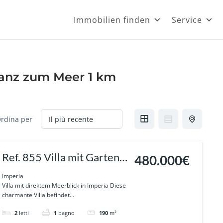
Immobilien finden
Service
tanz zum Meer 1 km
rdina per
Ref. 855 Villa mit Garten,
480.000€
Whirlpool und direktem
Imperia
Villa mit direktem Meerblick in Imperia Diese
Meerblick -Imperia
charmante Villa befindet...
2
letti
1
bagno
190
m²