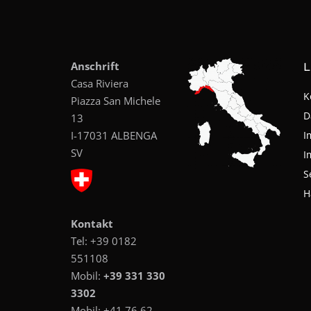
Anschrift
L
Casa Riviera
K
Piazza San Michele
D
13
I-17031 ALBENGA
I
SV
I
S
H
Kontakt
Tel:
+39 0182
551108
Mobil:
+39 331 330
3302
Mobil:
+41 76 62