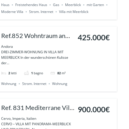
Haus
Freistehendes Haus
Gas
Meerblick
mit Garten
Moderne Villa
Strom. Internet
Villa mit Meerblick
Ref.852 Wohntraum an
425.000€
der ligurischen Küste –
Andora
DREI-ZIMMER-WOHNUNG IN VILLA MIT
Meerblick inklusive
MEERBLICK In der wunderschönen Kulisse
der...
Andora
2
letti
1
bagno
82
m²
Wohnung
Strom. Internet
Wohnung
Ref. 831 Mediterrane Villa
900.000€
in CERVO mit privatem
Cervo, Imperia, Italien
CERVO – VILLA MIT PANORAMA-MEERBLICK
Park und unverbaubarem