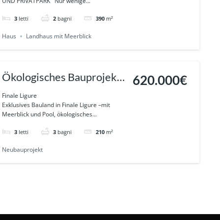
UND PRIVATPARK Nur wenige...
Meerblick
3
letti
2
bagni
390
m²
Haus
Landhaus mit Meerblick
Ökologisches Bauprojekt
620.000€
in Finale Ligure Ref. 626
Finale Ligure
Exklusives Bauland in Finale Ligure –mit
Meerblick und Pool, ökologisches...
3
letti
3
bagni
210
m²
Neubauprojekt