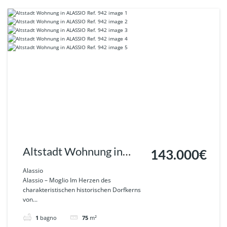
Altstadt Wohnung in
143.000€
ALASSIO Ref. 942
Alassio
Alassio – Moglio Im Herzen des
charakteristischen historischen Dorfkerns
von...
1
bagno
75
m²