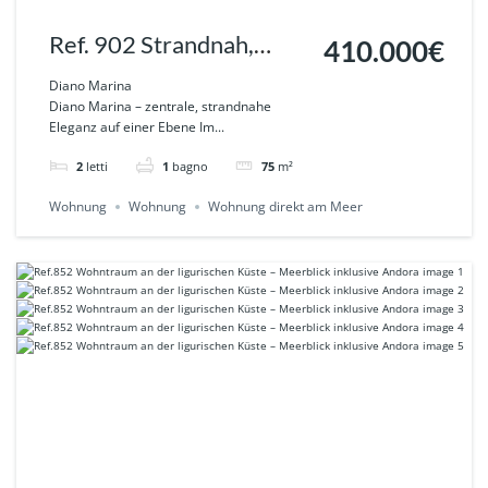
Ref. 902 Strandnah,
410.000€
zentral & komplett
Diano Marina
Diano Marina – zentrale, strandnahe
saniert – Wohnen auf
Eleganz auf einer Ebene Im...
einer Ebene in DIANO
2
letti
1
bagno
75
m²
MARINA
Wohnung
Wohnung
Wohnung direkt am Meer