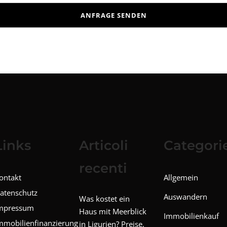
Links
Articoli
Categori
recenti
ontakt
Allgemein
atenschutz
Auswandern
Was kostet ein
mpressum
Haus mit Meerblick
Immobilienkauf
mmobilienfinanzierung
in Ligurien? Preise,