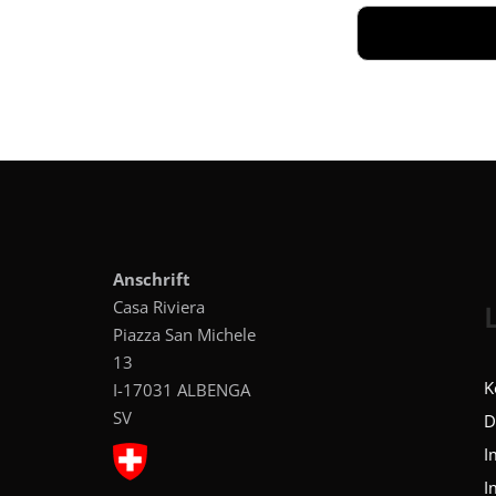
Anschrift
Casa Riviera
Piazza San Michele
13
K
I-17031 ALBENGA
SV
D
I
I