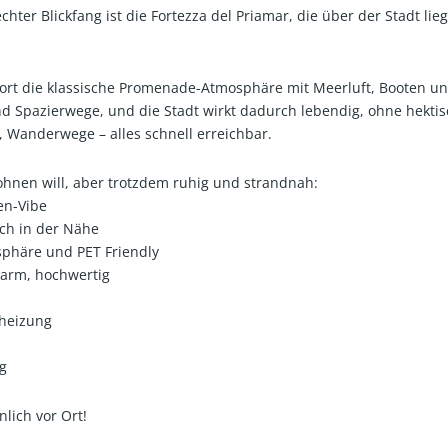
ter Blickfang ist die Fortezza del Priamar, die über der Stadt lie
t dort die klassische Promenade-Atmosphäre mit Meerluft, Booten u
d Spazierwege, und die Stadt wirkt dadurch lebendig, ohne hektis
, Wanderwege – alles schnell erreichbar.
ohnen will, aber trotzdem ruhig und strandnah:
ien-Vibe
lich in der Nähe
tsphäre und PET Friendly
 warm, hochwertig
lheizung
ug
lich vor Ort!