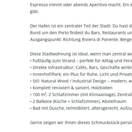
Espresso nimmt oder abends Aperitivo macht. Ein ech
gibt.
Der Hafen ist ein zentraler Teil der Stadt: Du has
Rund um den Porto findest du Bars, Restaurants un
Ausgangspunkt: Richtung Riviera di Ponente, Berge
Diese Stadtwohnung ist ideal, wenn man zentral w
• Fußläufig zum Strand – perfekt für Alltag und Fer
• Direkte Infrastruktur: Cafés, Bars, Geschäfte wirk
• Innenhof/Park: ein Plus für Ruhe, Licht und Priva
• Stil: Natural Wood / Industrial Design – modern,
• Komplett renoviert & saniert, Holzböden
• 100 m², 2 Schlafzimmer (mit Klimaanlage), Zentra
• 2 Balkone (Küche + Schlafzimmer), Abstellraum
• Bad mit Dusche, teilmöbliert, altersgerecht, Aufz
Gerne zeigen wir Ihnen dieses Schmuckstück persön