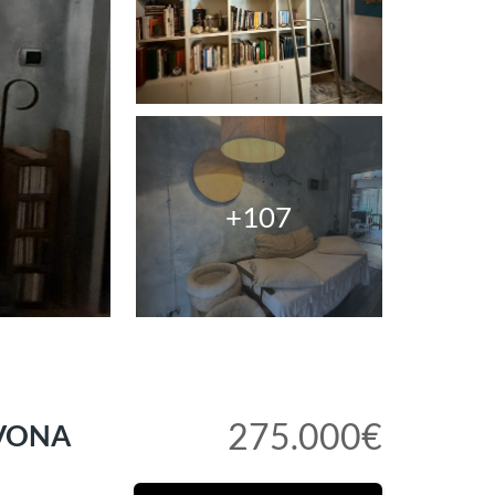
+107
275.000€
AVONA