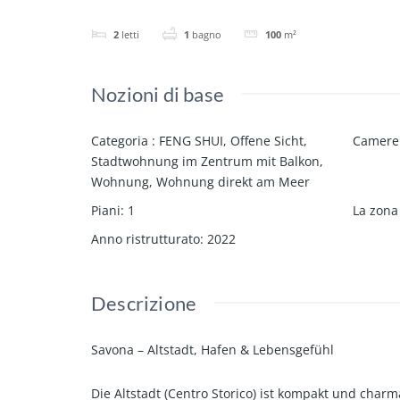
2
letti
1
bagno
100
m²
Nozioni di base
Categoria
:
FENG SHUI
,
Offene Sicht
,
Camere 
Stadtwohnung im Zentrum mit Balkon
,
Wohnung
,
Wohnung direkt am Meer
Piani
:
1
La zon
Anno ristrutturato
:
2022
Descrizione
Savona – Altstadt, Hafen & Lebensgefühl
Die Altstadt (Centro Storico) ist kompakt und char