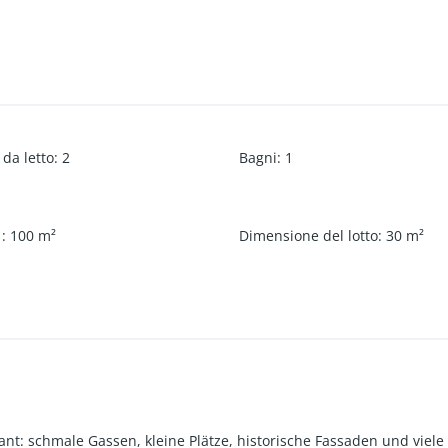
da letto
:
2
Bagni
:
1
a
:
100
m²
Dimensione del lotto
:
30
m²
mant: schmale Gassen, kleine Plätze, historische Fassaden und viel