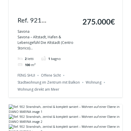
Ref. 921
275.000€
Designwohnung -
Savona
Savona – Altstadt, Hafen &
Wohnen zwischen
Lebensgefühl Die Altstadt (Centro
Storico)...
Altstadt & Hafen, in
2
letti
1
bagno
SAVONA
100
m²
FENG SHUI
Offene Sicht
Stadtwohnung im Zentrum mit Balkon
Wohnung
Wohnung direkt am Meer