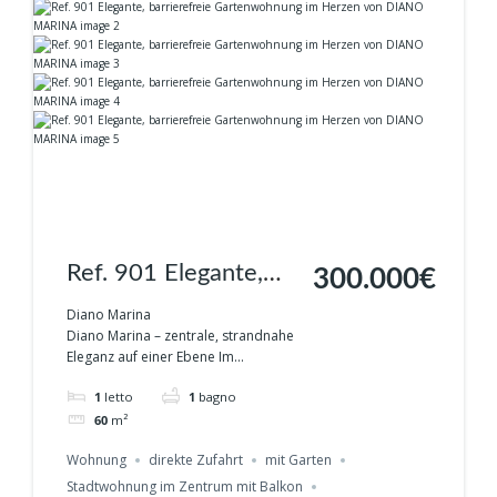
Ref. 901 Elegante,
300.000€
barrierefreie
Diano Marina
Diano Marina – zentrale, strandnahe
Gartenwohnung im
Eleganz auf einer Ebene Im...
Herzen von DIANO
1
letto
1
bagno
MARINA
60
m²
Wohnung
direkte Zufahrt
mit Garten
Stadtwohnung im Zentrum mit Balkon