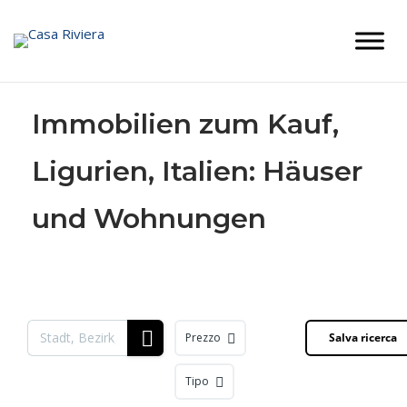
Skip
to
content
Immobilien zum Kauf,
Ligurien, Italien: Häuser
und Wohnungen
Prezzo
Salva ricerca
Tipo