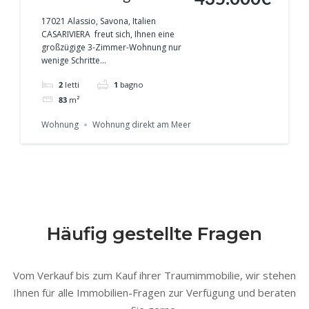
Meer- ALASSIO
17021 Alassio, Savona, Italien
CASARIVIERA freut sich, Ihnen eine
großzügige 3-Zimmer-Wohnung nur
wenige Schritte...
2
letti
1
bagno
83
m²
Wohnung
Wohnung direkt am Meer
Häufig gestellte Fragen
Vom Verkauf bis zum Kauf ihrer Traumimmobilie, wir stehen
Ihnen für alle Immobilien-Fragen zur Verfügung und beraten