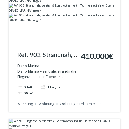
Ref. 902 Strandnah,
410.000€
zentral & komplett
Diano Marina
Diano Marina – zentrale, strandnahe
saniert – Wohnen auf
Eleganz auf einer Ebene Im...
einer Ebene in
2
letti
1
bagno
DIANO MARINA
75
m²
Wohnung
Wohnung
Wohnung direkt am Meer