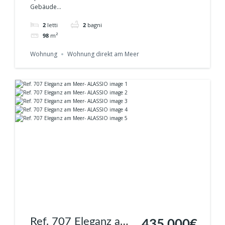
Altstadt vor der Tür
Gebäude...
2
letti
2
bagni
98
m²
Wohnung
Wohnung direkt am Meer
Ref. 707 Eleganz am
435.000€