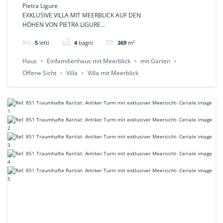
und Meerblick in Pietra
Pietra Ligure
EXKLUSIVE VILLA MIT MEERBLICK AUF DEN
Ligure Ref.857
HÖHEN VON PIETRA LIGURE...
5
letti
4
bagni
369
m²
Haus
Einfamilienhaus mit Meerblick
mit Garten
Offene Sicht
Villa
Villa mit Meerblick