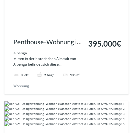
Penthouse-Wohnung im
395.000€
Herzen der Altstadt von
Albenga
Mitten in der historischen Altstadt von
Albenga
Albenga befindet sich diese...
3
letti
2
bagni
135
m²
Wohnung