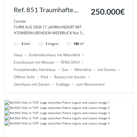
Ref. 851 Traumhafte
250.000€
Rarität: Antiker Turm mit
Ceriale
TURM AUS DEM 17. JAHRHUNDERT MIT
exklusiver Meersicht-
ATEMBERAUBENDEM MEERBLICK Nur 5...
Ceriale
3
letti
1
bagno
180
m²
Haus
Einfamilienhaus mit Meerblick
Erschlossen mit Wasser
FENG SHUI
Freistehendes Steinhaus
Gas
Meerblick
mit Garten
Offene Sicht
Pool
Rustico mit Garten
Steinhaus mit Garten
Südlage
zum Renovierem