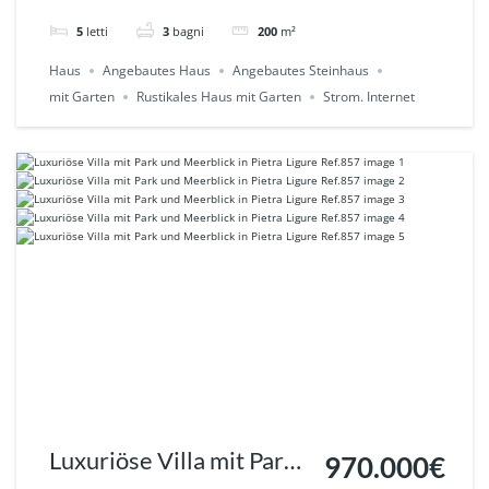
/ Ponti di Pornassio
5
letti
3
bagni
200
m²
Ref.905
Haus
Angebautes Haus
Angebautes Steinhaus
mit Garten
Rustikales Haus mit Garten
Strom. Internet
Luxuriöse Villa mit Park
970.000€