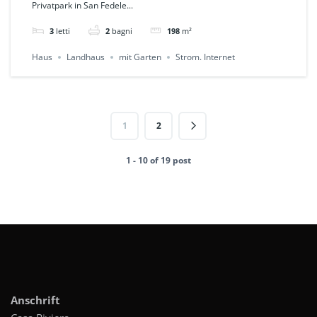
Privatpark in San Fedele...
Fedele -Albenga
3
letti
2
bagni
198
m²
Haus
Landhaus
mit Garten
Strom. Internet
1
2
1 - 10 of 19 post
Anschrift