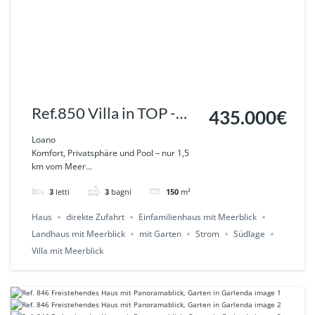
Ref.850 Villa in TOP -
435.000€
Lage zwischen Pietra
Loano
Komfort, Privatsphäre und Pool – nur 1,5
Ligure und Loano
km vom Meer...
3
letti
3
bagni
150
m²
Haus
direkte Zufahrt
Einfamilienhaus mit Meerblick
Landhaus mit Meerblick
mit Garten
Strom
Südlage
Villa mit Meerblick