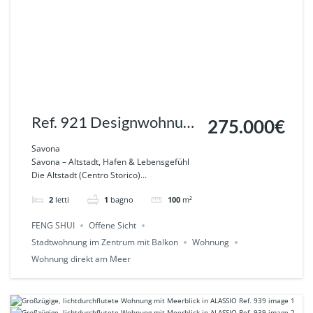
Ref. 921 Designwohnung
275.000€
-Wohnen zwischen
Savona
Savona – Altstadt, Hafen & Lebensgefühl
Altstadt & Hafen, in
Die Altstadt (Centro Storico)...
SAVONA
2
letti
1
bagno
100
m²
FENG SHUI
Offene Sicht
Stadtwohnung im Zentrum mit Balkon
Wohnung
Wohnung direkt am Meer