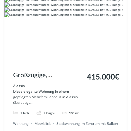
Großzügige,
415.000€
lichtdurchflutete
Alassio
Diese elegante Wohnung in einem
Wohnung mit Meerblick
gepflegten Mehrfamilienhaus in Alassio
überzeugt...
in ALASSIO Ref. 939
3
letti
3
bagni
100
m²
Wohnung
Meerblick
Stadtwohnung im Zentrum mit Balkon