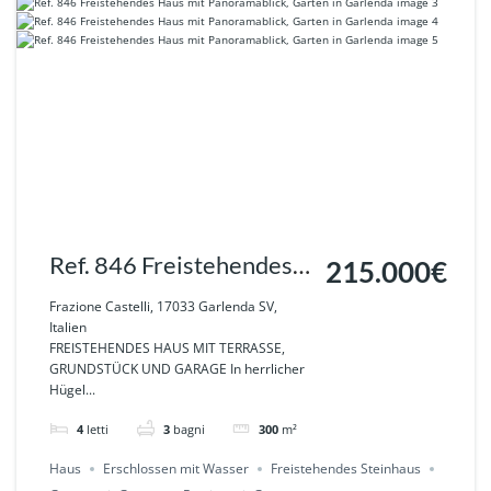
Ref. 846 Freistehendes
215.000€
Haus mit Panoramablick,
Frazione Castelli, 17033 Garlenda SV,
Italien
Garten in Garlenda
FREISTEHENDES HAUS MIT TERRASSE,
GRUNDSTÜCK UND GARAGE In herrlicher
Hügel...
4
letti
3
bagni
300
m²
Haus
Erschlossen mit Wasser
Freistehendes Steinhaus