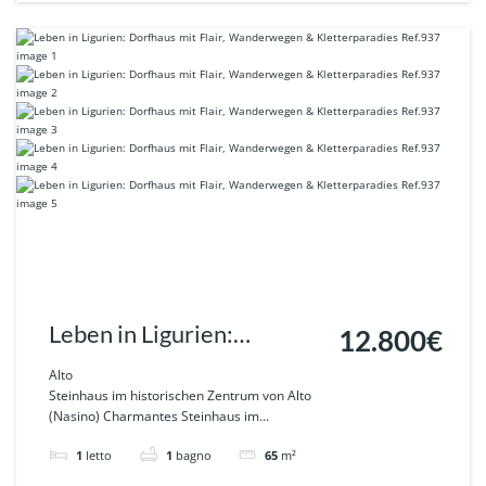
Leben in Ligurien:
12.800€
Dorfhaus mit Flair,
Alto
Steinhaus im historischen Zentrum von Alto
Wanderwegen &
(Nasino) Charmantes Steinhaus im...
Kletterparadies Ref.937
1
letto
1
bagno
65
m²