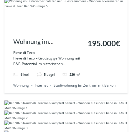
Wohnung im
195.000€
Historischer Palazzo mit
Pieve di Teco
Pieve di Teco – Großzügige Wohnung mit
5 Gästezimmern –
B&B-Potenzial im historischen...
Wohnen & Vermieten in
6
letti
5
bagni
220
m²
Pieve di Teco Ref. 945
Wohnung
Internet
Stadtwohnung im Zentrum mit Balkon