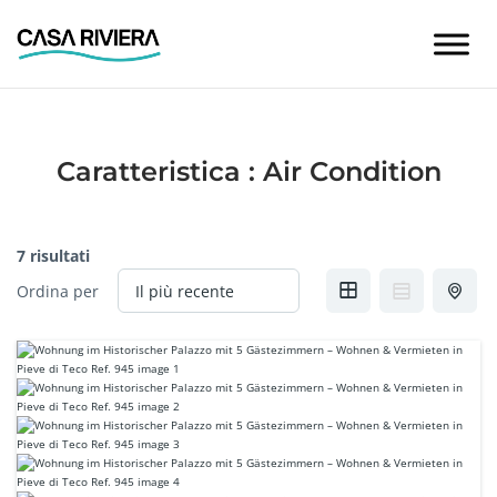
Skip
to
content
Caratteristica :
Air Condition
7 risultati
Ordina per