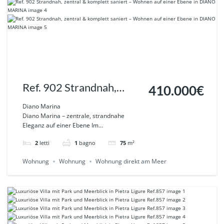
Ref. 902 Strandnah,
410.000€
zentral & komplett
Diano Marina
Diano Marina – zentrale, strandnahe
saniert – Wohnen auf
Eleganz auf einer Ebene Im...
einer Ebene in DIANO
2
letti
1
bagno
75
m²
MARINA
Wohnung
Wohnung
Wohnung direkt am Meer