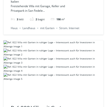
Italien
Panoramalage in San
Freistehende Villa mit Garage, Keller und
Privatpark in San Fedele...
Fedele -Albenga
3
letti
2
bagni
198
m²
Haus
Landhaus
mit Garten
Strom. Internet