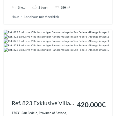
Meerblick
3
letti
2
bagni
390
m²
Haus
Landhaus mit Meerblick
Ref. 823 Exklusive Villa
420.000€
in sonniger
17031 San Fedele, Province of Savona,