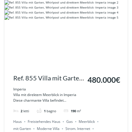
Ref. 855 Villa mit Garten,
480.000€
Whirlpool und direktem
Imperia
Villa mit direktem Meerblick in Imperia
Meerblick -Imperia
Diese charmante Villa befindet...
2
letti
1
bagno
190
m²
Haus
Freistehendes Haus
Gas
Meerblick
mit Garten
Moderne Villa
Strom. Internet