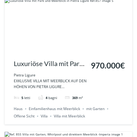
Luxuriöse Villa mit Park
970.000€
und Meerblick in Pietra
Pietra Ligure
EXKLUSIVE VILLA MIT MEERBLICK AUF DEN
Ligure Ref.857
HÖHEN VON PIETRA LIGURE...
5
letti
4
bagni
369
m²
Haus
Einfamilienhaus mit Meerblick
mit Garten
Offene Sicht
Villa
Villa mit Meerblick