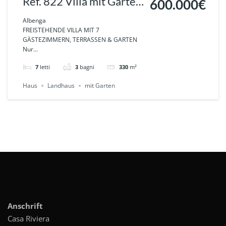
Ref. 822 Villa mit Garten
600.000€
in ruhiger Lage –
Albenga
FREISTEHENDE VILLA MIT 7
Interessant auch für
GÄSTEZIMMERN, TERRASSEN & GARTEN
Nur...
Investoren in Albenga
7
letti
3
bagni
330
m²
Haus
Landhaus
mit Garten
Anschrift
Casa Riviera