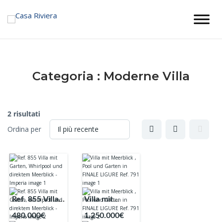
Skip
to
content
Categoria :
Moderne Villa
2 risultati
Ordina per
Ref. 855 Villa
Villa mit
mit Garten,
Meerblick ,
480.000€
1.250.000€