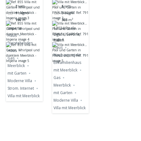
Whirlpool und
Pool und
2
letti
5
letti
direktem
Garten in
1
bagno
3
bagni
Meerblick -
FINALE
190
m²
303
m²
Imperia
LIGURE Ref.
Imperia
17024 Finale
791
Ligure, Savona,
Haus
Italien
Freistehendes
Haus
Haus
Neubauprojekt
Gas
Einfamilienhaus
Meerblick
mit Meerblick
mit Garten
Gas
Moderne Villa
Meerblick
Strom. Internet
mit Garten
Villa mit Meerblick
Moderne Villa
Villa mit Meerblick