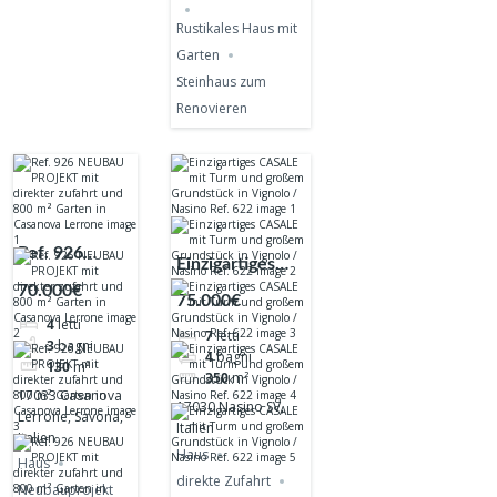
Rustikales Haus mit
Garten
Steinhaus zum
Renovieren
Ref. 926
Einzigartiges
NEUBAU
70.000€
CASALE mit
75.000€
PROJEKT mit
Turm und
4
letti
direkter
7
letti
großem
3
bagni
4
bagni
zufahrt und
130
m²
Grundstück in
350
m²
800 m² Garten
17033 Casanova
Vignolo /
17030 Nasino SV,
in Casanova
Lerrone, Savona,
Nasino Ref. 622
Italien
Italien
Lerrone
Haus
Haus
direkte Zufahrt
Neubauprojekt