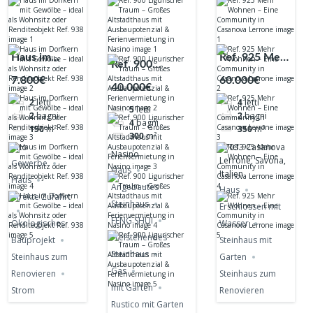
Haus im
Ref. 925 Mehr
Ref. 900
Dorfkern mit
Wohnen –
7.800€
60.000€
Ligurischer
40.000€
Gewölbe –
Eine
Traum – Großes
2
letti
4
letti
ideal als
Community in
5
letti
Altstadthaus
2
bagni
2
bagni
4
bagni
Wohnsitz
Casanova
150
m²
350
m²
mit
300
m²
oder
Lerrone
Alto
17033 Casanova
Ausbaupotenzial
Nasino
Renditeobjekt
Lerrone, Savona,
Gewerbe
&
Haus
Italien
Ref. 938
Haus
Ferienvermietung
Angebautes
Haus
direkte Zufahrt
in Nasino
Steinhaus
Erschlossen mit
FENG SHUI
Ökologisches
Wasser
Freistehendes
Bauprojekt
Steinhaus mit
Steinhaus
Steinhaus zum
Garten
Gas
Renovieren
Steinhaus zum
mit Garten
Strom
Renovieren
Rustico mit Garten