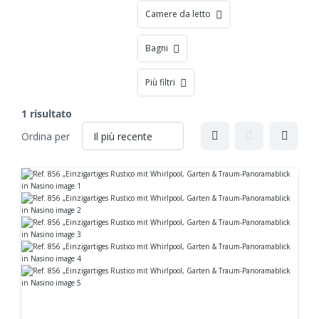
Camere da letto
Bagni
Più filtri
1 risultato
Ordina per