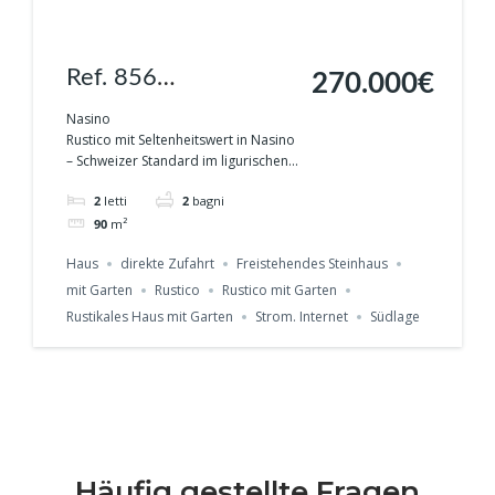
Ref. 856
270.000€
„Einzigartiges Rustico
Nasino
Rustico mit Seltenheitswert in Nasino
mit Whirlpool, Garten
– Schweizer Standard im ligurischen...
& Traum-
2
letti
2
bagni
Panoramablick in
90
m²
Nasino
Haus
direkte Zufahrt
Freistehendes Steinhaus
mit Garten
Rustico
Rustico mit Garten
Rustikales Haus mit Garten
Strom. Internet
Südlage
Häufig gestellte Fragen