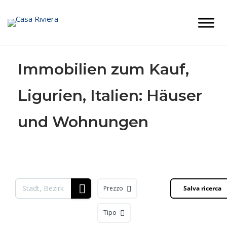
Skip
to
content
Immobilien zum Kauf,
Ligurien, Italien: Häuser
und Wohnungen
Prezzo
Salva ricerca
Tipo