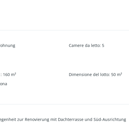
ohnung
Camere da letto
:
5
a
:
160
m²
Dimensione del lotto
:
50
m²
vona
legenheit zur Renovierung mit Dachterrasse und Süd-Ausrichtung