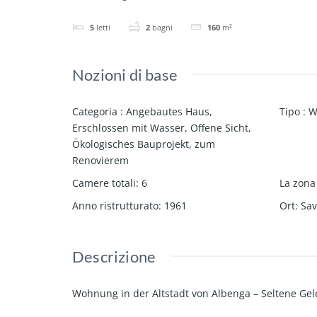
5
letti
2
bagni
160
m²
Nozioni di base
Categoria
:
Angebautes Haus
,
Tipo
:
W
Erschlossen mit Wasser
,
Offene Sicht
,
Ökologisches Bauprojekt
,
zum
Renovierem
Camere totali
:
6
La zon
Anno ristrutturato
:
1961
Ort
:
Sa
Descrizione
Wohnung in der Altstadt von Albenga – Seltene Ge