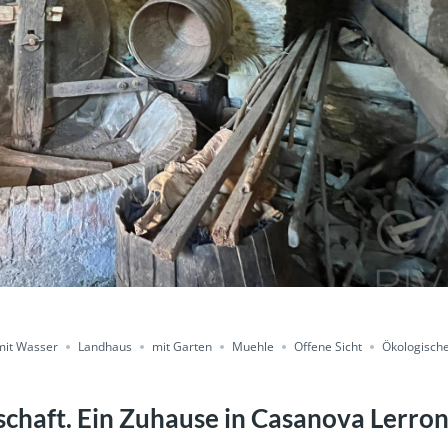
mit Wasser
Landhaus
mit Garten
Muehle
Offene Sicht
Ökologische
schaft. Ein Zuhause in Casanova Lerro