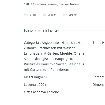
17033 Casanova Lerrone, Savona, Italien
7
letti
3
bagni
290
m²
Nozioni di base
Categoria
:
Angebautes Haus
,
direkte
Tipo
:
H
Zufahrt
,
Erschlossen mit Wasser
,
Landhaus
,
mit Garten
,
Muehle
,
Offene
Sicht
,
Ökologisches Bauprojekt
,
Rustikales Haus mit Garten
,
Steinhaus
mit Garten
,
zum Renovierem
Mezzi bagni
:
1
Camere 
La zona
:
290
m²
Dimensi
Ort
:
Casanova Lerrone