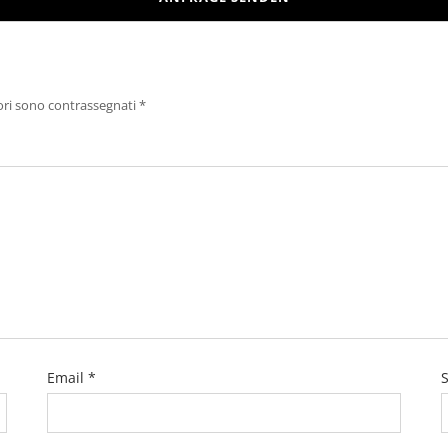
ori sono contrassegnati
*
Email
*
S