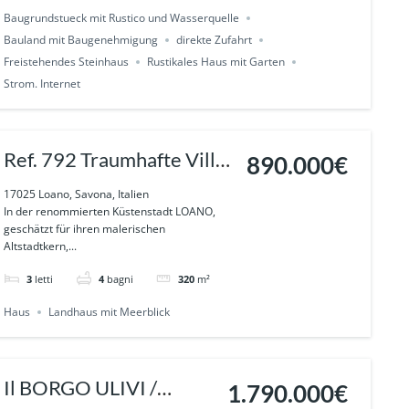
Baugrundstueck mit Rustico und Wasserquelle
Bauland mit Baugenehmigung
direkte Zufahrt
Freistehendes Steinhaus
Rustikales Haus mit Garten
Strom. Internet
Ref. 792 Traumhafte Villa
890.000€
mit Panoramameerblick in
17025 Loano, Savona, Italien
In der renommierten Küstenstadt LOANO,
ruhiger Südlage” in
geschätzt für ihren malerischen
Altstadtkern,...
LOANO
3
letti
4
bagni
320
m²
Haus
Landhaus mit Meerblick
Il BORGO ULIVI /
1.790.000€