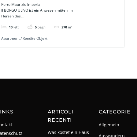
Rendite Objekt in Porto
Porto Maurizio Imperia
Il BORGO ULIVO ist ein Anwesen mitten im
Maurizio Ref. 522
Herzen des...
10
letti
5
bagni
370
m²
Apartment / Rendite Objekt
INKS
ARTICOLI
CATEGORIE
RECENTI
ontakt
Allgemein
Was kostet ein Haus
atenschutz
Auswandern