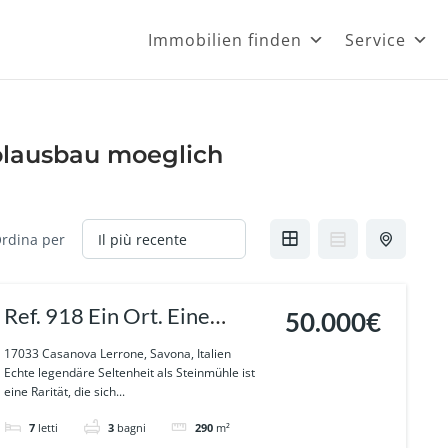
Immobilien finden
Service
lausbau moeglich
rdina per
Ref. 918 Ein Ort. Eine
50.000€
Gemeinschaft. Ein Zuhause
17033 Casanova Lerrone, Savona, Italien
Echte legendäre Seltenheit als Steinmühle ist
in Casanova Lerrone
eine Rarität, die sich...
7
letti
3
bagni
290
m²