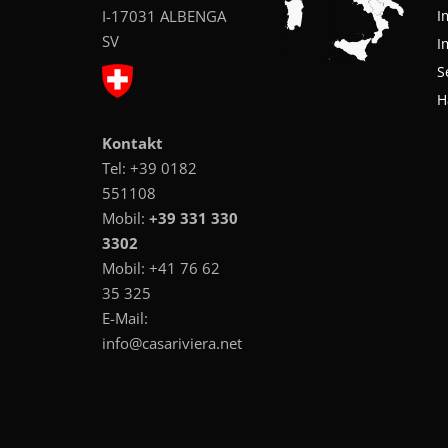
I-17031 ALBENGA
I
SV
I
S
H
Kontakt
Tel:
+39 0182
551108
Mobil:
+39 331 330
3302
Mobil:
+41 76 62
35 325
E-Mail:
info@casariviera.net