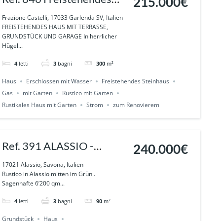
215.000€
Haus mit Panoramablick,
Frazione Castelli, 17033 Garlenda SV, Italien
FREISTEHENDES HAUS MIT TERRASSE,
Garten in Garlenda
GRUNDSTÜCK UND GARAGE In herrlicher
Hügel...
4
letti
3
bagni
300
m²
Haus
Erschlossen mit Wasser
Freistehendes Steinhaus
Gas
mit Garten
Rustico mit Garten
Rustikales Haus mit Garten
Strom
zum Renovierem
Ref. 391 ALASSIO -
240.000€
Rustico mit Olivenbäume,
17021 Alassio, Savona, Italien
Rustico in Alassio mitten im Grün .
mitten im Grün, und einer
Sagenhafte 6’200 qm...
Wasserquelle
4
letti
3
bagni
90
m²
Grundstück
Haus