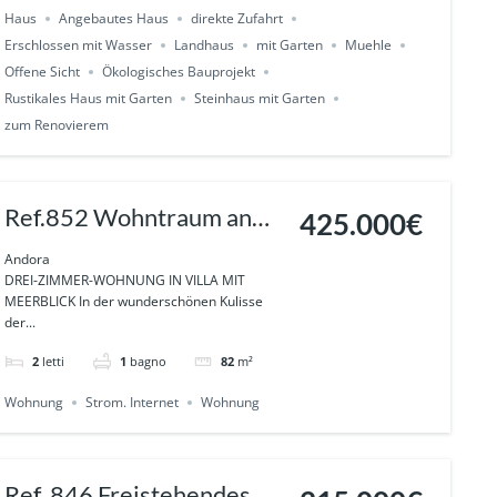
Haus
Angebautes Haus
direkte Zufahrt
Erschlossen mit Wasser
Landhaus
mit Garten
Muehle
Offene Sicht
Ökologisches Bauprojekt
Rustikales Haus mit Garten
Steinhaus mit Garten
zum Renovierem
Ref.852 Wohntraum an
425.000€
der ligurischen Küste –
Andora
DREI-ZIMMER-WOHNUNG IN VILLA MIT
Meerblick inklusive
MEERBLICK In der wunderschönen Kulisse
der...
Andora
2
letti
1
bagno
82
m²
Wohnung
Strom. Internet
Wohnung
Ref. 846 Freistehendes