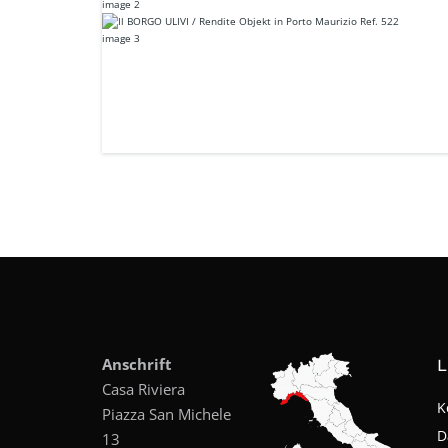
Anschrift
L
Casa Riviera
K
Piazza San Michele
D
13