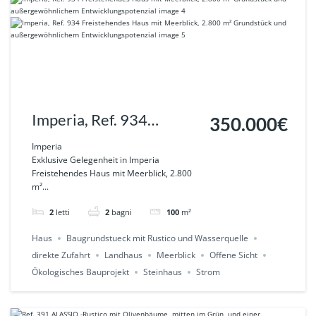
Imperia, Ref. 934
350.000€
Freistehendes Haus mit
Imperia
Exklusive Gelegenheit in Imperia
Meerblick, 2.800 m²
Freistehendes Haus mit Meerblick, 2.800
m²...
Grundstück und
außergewöhnlichem
2
letti
2
bagni
100
m²
Entwicklungspotenzial
Haus
Baugrundstueck mit Rustico und Wasserquelle
direkte Zufahrt
Landhaus
Meerblick
Offene Sicht
Ökologisches Bauprojekt
Steinhaus
Strom