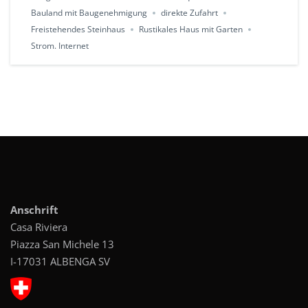
Bauland mit Baugenehmigung
direkte Zufahrt
Freistehendes Steinhaus
Rustikales Haus mit Garten
Strom. Internet
Anschrift
Casa Riviera
Piazza San Michele 13
I-17031 ALBENGA SV