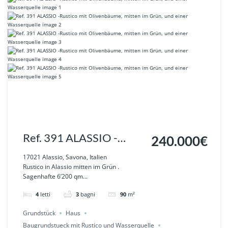
Ref. 391 ALASSIO -
240.000€
Rustico mit
17021 Alassio, Savona, Italien
Rustico in Alassio mitten im Grün .
Olivenbäume, mitten im
Sagenhafte 6’200 qm...
Grün, und einer
4
letti
3
bagni
90
m²
Wasserquelle
Grundstück
Haus
Baugrundstueck mit Rustico und Wasserquelle