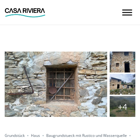
Skip
to
content
+4
Condividere
Grundstück
Haus
Baugrundstueck mit Rustico und Wasserquelle