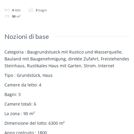
4
letti
3
bagni
90
m²
Nozioni di base
Categoria
:
Baugrundstueck mit Rustico und Wasserquelle
,
Bauland mit Baugenehmigung
,
direkte Zufahrt
,
Freistehendes
Steinhaus
,
Rustikales Haus mit Garten
,
Strom. Internet
Tipo
:
Grundstück
,
Haus
Camere da letto
:
4
Bagni
:
3
Camere totali
:
6
La zona
:
90
m²
Dimensione del lotto
:
6300
m²
Anno costruito
:
1800