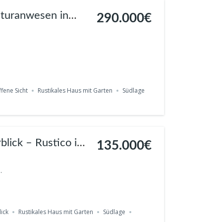
Naturanwesen in
290.000€
sphäre Ref. 935
fene Sicht
Rustikales Haus mit Garten
Südlage
135.000€
.
ick
Rustikales Haus mit Garten
Südlage