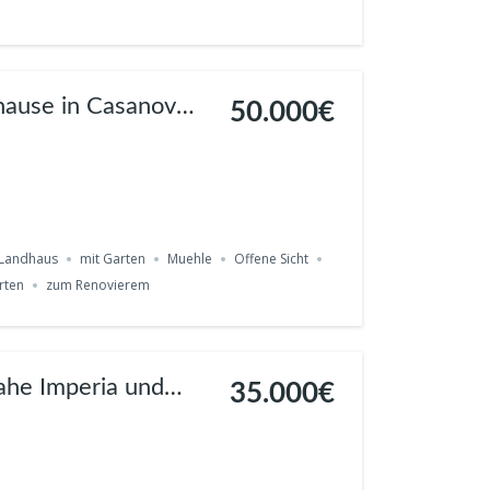
uhause in Casanova
50.000€
Landhaus
mit Garten
Muehle
Offene Sicht
rten
zum Renovierem
nahe Imperia und
35.000€