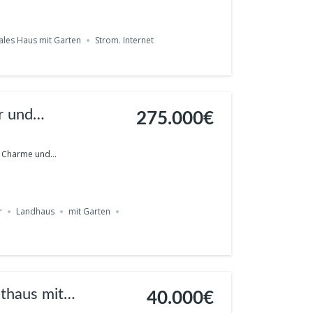
ales Haus mit Garten
Strom. Internet
r und
275.000€
Naturfreunde – mit Kamin und Weinkeller in Clavesana
 Charme und...
r
Landhaus
mit Garten
dthaus mit
40.000€