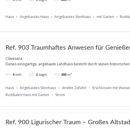
Haus
Angebautes Haus
Angebautes Steinhaus
mit Garten
Rustik
Ref. 903 Traumhaftes Anwesen für Genieße
Clavesana
Dieses einzigartige, angebaute Landhaus besticht durch seinen historischen
4
letti
2
bagni
300
m²
Haus
Angebautes Steinhaus
direkte Zufahrt
Erschlossen mit Wasse
Rustikales Haus mit Garten
Strom
Ref. 900 Ligurischer Traum – Großes Altsta