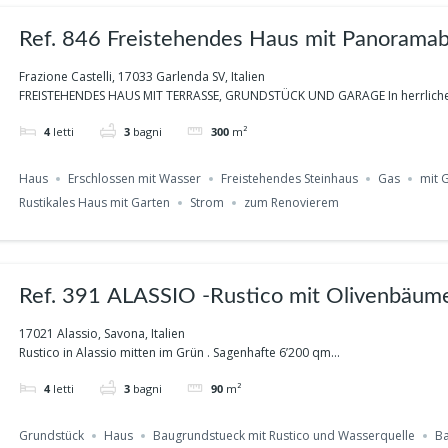
Ref. 846 Freistehendes Haus mit Panoramablick, Garten in
Garlenda
Frazione Castelli, 17033 Garlenda SV, Italien
FREISTEHENDES HAUS MIT TERRASSE, GRUNDSTÜCK UND GARAGE In herrlicher
4
letti
3
bagni
300
m²
Haus
Erschlossen mit Wasser
Freistehendes Steinhaus
Gas
mit 
Rustikales Haus mit Garten
Strom
zum Renovierem
Ref. 391 ALASSIO -Rustico mit Olivenbäume
und einer Wasserquelle
17021 Alassio, Savona, Italien
Rustico in Alassio mitten im Grün . Sagenhafte 6’200 qm...
4
letti
3
bagni
90
m²
Grundstück
Haus
Baugrundstueck mit Rustico und Wasserquelle
B