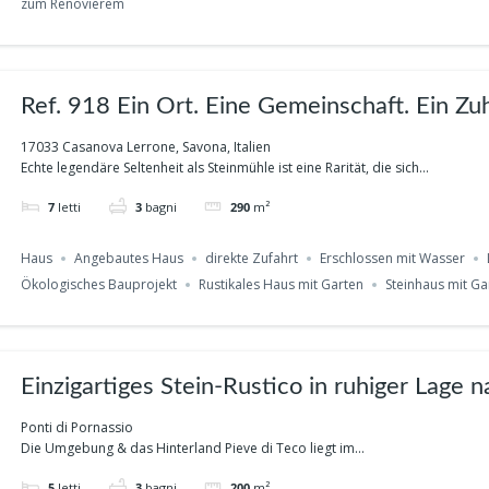
zum Renovierem
Ref. 918 Ein Ort. Eine Gemeinschaft. Ein Z
Lerrone
17033 Casanova Lerrone, Savona, Italien
Echte legendäre Seltenheit als Steinmühle ist eine Rarität, die sich...
7
letti
3
bagni
290
m²
Haus
Angebautes Haus
direkte Zufahrt
Erschlossen mit Wasser
Ökologisches Bauprojekt
Rustikales Haus mit Garten
Steinhaus mit Ga
Einzigartiges Stein-Rustico in ruhiger Lage 
Albenga / Ponti di Pornassio Ref.905
Ponti di Pornassio
Die Umgebung & das Hinterland Pieve di Teco liegt im...
5
letti
3
bagni
200
m²