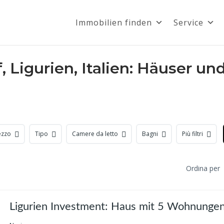
Immobilien finden
Service
 Ligurien, Italien: Häuser 
ezzo
Tipo
Camere da letto
Bagni
Più filtri
Ordina per
Ligurien Investment: Haus mit 5 Wohnunge
pur Ref. 944