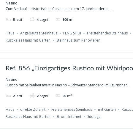
Ausbaupotenzial & Ferienvermietung in Nas
Nasino
Zum Verkauf – Historisches Casale aus dem 17. Jahrhundert in...
5
letti
4
bagni
300
m²
Haus
Angebautes Steinhaus
FENG SHUI
Freistehendes Steinhaus
Rustikales Haus mit Garten
Steinhaus zum Renovieren
Ref. 856 „Einzigartiges Rustico mit Whirlpoo
Traum-Panoramablick in Nasino
Nasino
Rustico mit Seltenheitswert in Nasino – Schweizer Standard im ligurischen...
2
letti
2
bagni
90
m²
Haus
direkte Zufahrt
Freistehendes Steinhaus
mit Garten
Rustic
Rustikales Haus mit Garten
Strom. Internet
Südlage