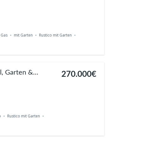
ino
Gas
mit Garten
Rustico mit Garten
l, Garten &
270.000€
o
Rustico mit Garten