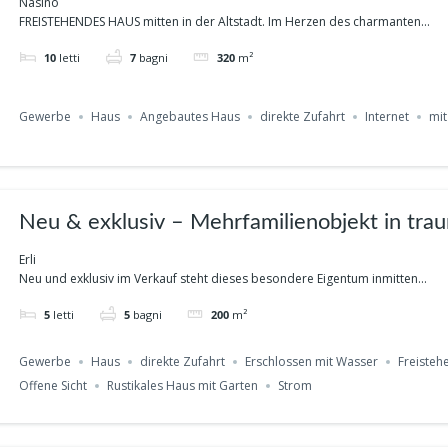
Nasino
FREISTEHENDES HAUS mitten in der Altstadt. Im Herzen des charmanten...
10
letti
7
bagni
320
m²
Gewerbe
Haus
Angebautes Haus
direkte Zufahrt
Internet
mit
Neu & exklusiv – Mehrfamilienobjekt in tra
Grünen in ERLI Ref. 936
Erli
Neu und exklusiv im Verkauf steht dieses besondere Eigentum inmitten...
5
letti
5
bagni
200
m²
Gewerbe
Haus
direkte Zufahrt
Erschlossen mit Wasser
Freisteh
Offene Sicht
Rustikales Haus mit Garten
Strom