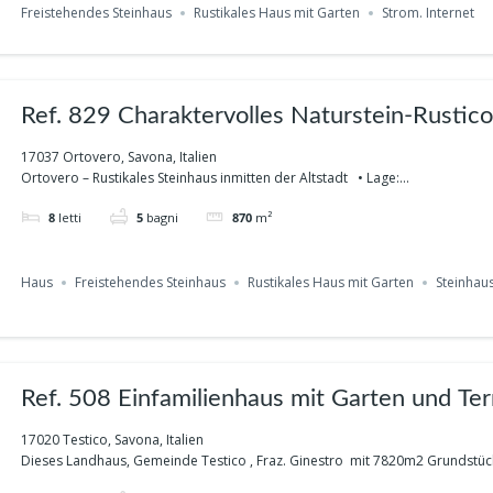
Freistehendes Steinhaus
Rustikales Haus mit Garten
Strom. Internet
Ref. 829 Charaktervolles Naturstein-Rustico mit ca. 800 m²
Grundstück in Ortovero
17037 Ortovero, Savona, Italien
Ortovero – Rustikales Steinhaus inmitten der Altstadt • Lage:...
8
letti
5
bagni
870
m²
Haus
Freistehendes Steinhaus
Rustikales Haus mit Garten
Steinhau
Ref. 508 Einfamilienhaus mit Garten und Ter
in Ginestro- Testico
17020 Testico, Savona, Italien
Dieses Landhaus, Gemeinde Testico , Fraz. Ginestro mit 7820m2 Grundstück