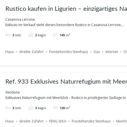
Rustico kaufen in Ligurien – einzigartiges 
Casanova Lerrone mit Geschichte und Privat
Casanova Lerrone
Exklusiv im Verkauf steht dieses besondere Rustico in Casanova Lerrone,...
3
letti
2
bagni
145
m²
Haus
direkte Zufahrt
Freistehendes Steinhaus
Gas
Internet
Of
Ref. 933 Exklusives Naturrefugium mit Meerblick – Rustico in
privilegierter Südlage in Vendone
Vendone
Exklusives Naturrefugium mit Meerblick – Rustico in privilegierter Südlage In..
3
letti
3
bagni
120
m²
Haus
direkte Zufahrt
FENG SHUI
Freistehendes Steinhaus
Meerbl