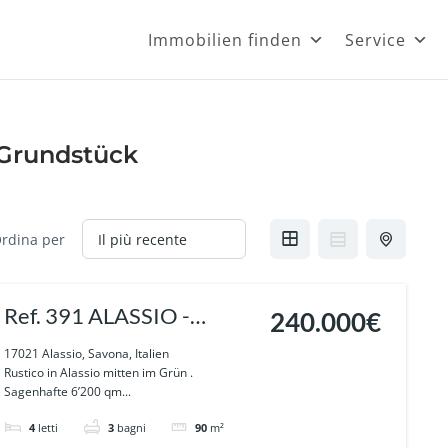
Immobilien finden
Service
Grundstück
rdina per
Ref. 391 ALASSIO -
240.000€
Rustico mit Olivenbäume,
17021 Alassio, Savona, Italien
Rustico in Alassio mitten im Grün .
mitten im Grün, und einer
Sagenhafte 6’200 qm...
Wasserquelle
4
letti
3
bagni
90
m²