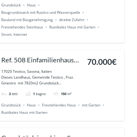
Grundstück
Haus
Baugrundstueck mit Rustico und Wasserquelle
Bauland mit Baugenehmigung
direkte Zufahrt
Freistehendes Steinhaus
Rustikales Haus mit Garten
Strom. Internet
Ref. 508 Einfamilienhaus
70.000€
mit Garten und Terrasse in
17020 Testico, Savona, Italien
Dieses Landhaus, Gemeinde Testico , Fraz.
der Natur in Ginestro-
Ginestro mit 7820m2 Grundstück...
Testico
3
letti
1
bagno
150
m²
Grundstück
Haus
Freistehendes Haus
mit Garten
Rustikales Haus mit Garten