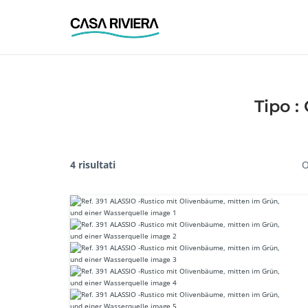
Skip
to
content
Tipo :
4 risultati
O