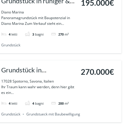
Grundstück in ruhiger &
195.000€
privilegierter Lage mit
Diano Marina
Panoramagrundstück mit Baupotenzial in
Meerblick in DIANO
Diano Marina Zum Verkauf steht ein...
MARINA Ref: 645
4
letti
3
bagni
270
m²
Grundstück
Grundstück in
270.000€
Spotorno/Noli mit
17028 Spotorno, Savona, Italien
Ihr Traum kann wahr werden, denn hier gibt
Baugenehmigung und
es ein...
Meerblick Ref. 368
4
letti
4
bagni
200
m²
Grundstück
Grundstueck mit Baubewilligung