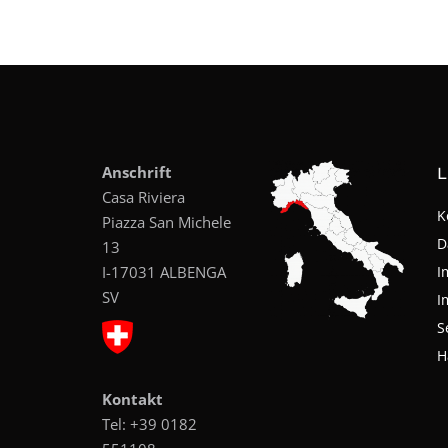
Anschrift
L
Casa Riviera
K
Piazza San Michele
D
13
I-17031 ALBENGA
I
SV
I
S
H
Kontakt
Tel:
+39 0182