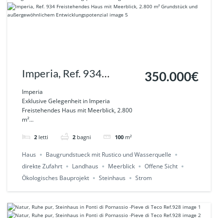
Imperia, Ref. 934
350.000€
Freistehendes Haus mit
Imperia
Exklusive Gelegenheit in Imperia
Meerblick, 2.800 m²
Freistehendes Haus mit Meerblick, 2.800
m²...
Grundstück und
außergewöhnlichem
2
letti
2
bagni
100
m²
Entwicklungspotenzial
Haus
Baugrundstueck mit Rustico und Wasserquelle
direkte Zufahrt
Landhaus
Meerblick
Offene Sicht
Ökologisches Bauprojekt
Steinhaus
Strom