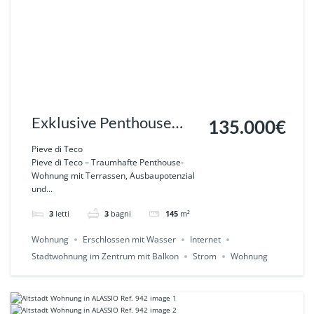
Exklusive Penthouse
135.000€
Wohnung im
Pieve di Teco
Pieve di Teco – Traumhafte Penthouse-
Altstadtkern von Pieve di
Wohnung mit Terrassen, Ausbaupotenzial
und...
Teco Ref.947
3
letti
3
bagni
145
m²
Wohnung
Erschlossen mit Wasser
Internet
Stadtwohnung im Zentrum mit Balkon
Strom
Wohnung