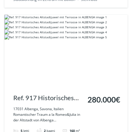
Ref. 917 Historisches
280.000€
Altstadtjuwel mit
17031 Albenga, Savona, Italien
Romantischer Traum a la Romeo&Julia in
Terrasse in ALBENGA
der Altstadt von Albenga...
5
letti
2
bagni
160
m²