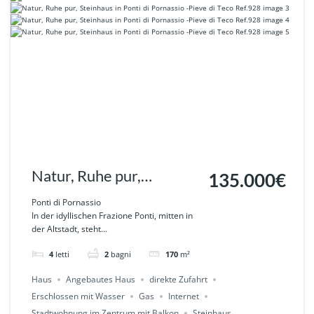
Natur, Ruhe pur,
135.000€
Steinhaus in Ponti di
Ponti di Pornassio
In der idyllischen Frazione Ponti, mitten in
Pornassio -Pieve di Teco
der Altstadt, steht...
Ref.928
4
letti
2
bagni
170
m²
Haus
Angebautes Haus
direkte Zufahrt
Erschlossen mit Wasser
Gas
Internet
Stadtwohnung im Zentrum mit Balkon
Steinhaus