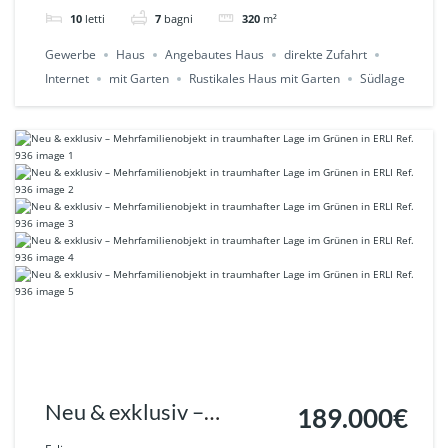
944
10
letti
7
bagni
320
m²
Gewerbe
Haus
Angebautes Haus
direkte Zufahrt
Internet
mit Garten
Rustikales Haus mit Garten
Südlage
Neu & exklusiv –
189.000€
Mehrfamilienobjekt in