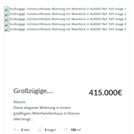
Großzügige,
415.000€
lichtdurchflutete
Alassio
Diese elegante Wohnung in einem
Wohnung mit Meerblick
gepflegten Mehrfamilienhaus in Alassio
überzeugt...
in ALASSIO Ref. 939
3
letti
3
bagni
100
m²