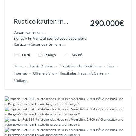
Rustico kaufen in
290.000€
Ligurien – einzigartiges
Casanova Lerrone
Exklusiv im Verkauf steht dieses besondere
Naturanwesen in
Rustico in Casanova Lerrone,...
Casanova Lerrone mit
3
letti
2
bagni
145
m²
Geschichte und
Haus
direkte Zufahrt
Freistehendes Steinhaus
Gas
Privatsphäre Ref. 935
Internet
Offene Sicht
Rustikales Haus mit Garten
Südlage