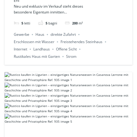
Erli
Neu und exklusiv im Verkauf steht dieses
traumhafter Lage im
besondere Eigentum inmitten...
Grünen in ERLI Ref. 936
5
letti
5
bagni
200
m²
Gewerbe
Haus
direkte Zufahrt
Erschlossen mit Wasser
Freistehendes Steinhaus
Internet
Landhaus
Offene Sicht
Rustikales Haus mit Garten
Strom