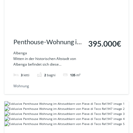
Penthouse-Wohnung im
395.000€
Herzen der Altstadt von
Albenga
Mitten in der historischen Altstadt von
Albenga
Albenga befindet sich diese...
3
letti
2
bagni
135
m²
Wohnung