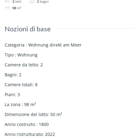
2
letti
2
bagni
98
m²
Nozioni di base
Categoria
:
Wohnung direkt am Meer
Tipo
:
Wohnung
Camere da letto
:
2
Bagni
:
2
Camere totali
:
8
Piani
:
3
La zona
:
98
m²
Dimensione del lotto
:
50
m²
Anno costruito
:
1800
Anno ristrutturato
:
2022