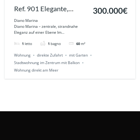
Ref. 901 Elegante,
300.000€
barrierefreie
Diano Marina
Diano Marina – zentrale, strandnahe
Gartenwohnung im
Eleganz auf einer Ebene Im...
Herzen von DIANO
1
letto
1
bagno
60
m²
MARINA
Wohnung
direkte Zufahrt
mit Garten
Stadtwohnung im Zentrum mit Balkon
Wohnung direkt am Meer