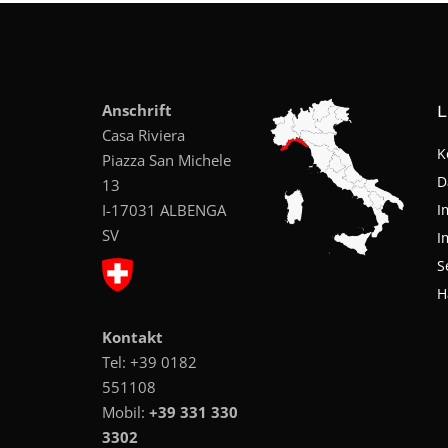
Anschrift
L
Casa Riviera
K
Piazza San Michele
D
13
I-17031 ALBENGA
I
SV
I
S
H
Kontakt
Tel:
+39 0182
551108
Mobil:
+39 331 330
3302