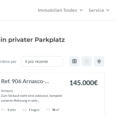
Immobilien finden
Service
in privater Parkplatz
rdina per
Ref. 906 Arnasco-
145.000€
Exklusive, vollständige
Arnasco
Zum Verkauf steht eine exklusive, komplett
sanierte Wohnung mit
sanierte Wohnung in sehr...
Meerblick und Garten.
1
letto
1
bagno
70
m²