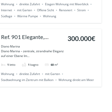
Wohnung
direkte Zufahrt
Etagen Wohnung mit Meerblick
Internet
mit Garten
Offene Sicht
Renoviert
Strom
Südlage
Wärme Pumpe
Wohnung
Ref. 901 Elegante,
300.000€
barrierefreie
Diano Marina
Diano Marina – zentrale, strandnahe Eleganz
Gartenwohnung im
auf einer Ebene Im...
Herzen von DIANO
1
letto
1
bagno
60
m²
MARINA
Wohnung
direkte Zufahrt
mit Garten
Stadtwohnung im Zentrum mit Balkon
Wohnung direkt am Meer