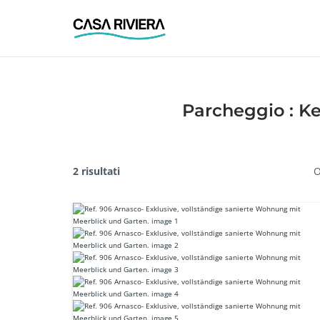
Skip
to
content
Parcheggio :
Ke
2 risultati
O