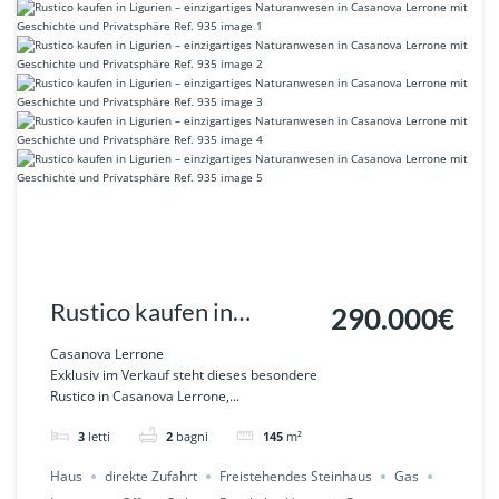
Rustico kaufen in
290.000€
Ligurien – einzigartiges
Casanova Lerrone
Exklusiv im Verkauf steht dieses besondere
Naturanwesen in
Rustico in Casanova Lerrone,...
Casanova Lerrone mit
3
letti
2
bagni
145
m²
Geschichte und
Haus
direkte Zufahrt
Freistehendes Steinhaus
Gas