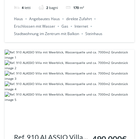
Ref.928
4
letti
2
bagni
170
m²
Haus
Angebautes Haus
direkte Zufahrt
Erschlossen mit Wasser
Gas
Internet
Stadtwohnung im Zentrum mit Balkon
Steinhaus
Ref. 910 ALASSIO Villa