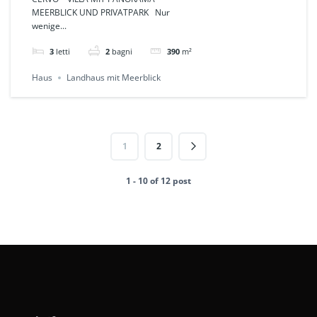
privatem Park und
MEERBLICK UND PRIVATPARK Nur
wenige...
unverbaubarem
Meerblick
3
letti
2
bagni
390
m²
Haus
Landhaus mit Meerblick
1
2
1 - 10 of 12 post