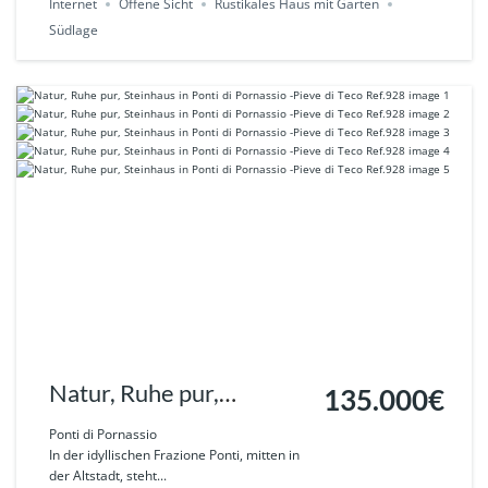
Privatsphäre Ref. 935
Internet
Offene Sicht
Rustikales Haus mit Garten
Südlage
Natur, Ruhe pur,
135.000€
Steinhaus in Ponti di
Ponti di Pornassio
In der idyllischen Frazione Ponti, mitten in
Pornassio -Pieve di Teco
der Altstadt, steht...