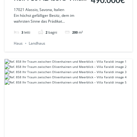
490.000€
mit Meerblick,
17021 Alassio, Savona, Italien
Ein höchst gefälliger Besitz, dem im
Wasserquelle und ca.
wahrsten Sinne das Prädikat...
7000m2 Grundstück
3
letti
2
bagni
200
m²
Haus
Landhaus