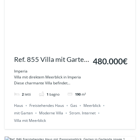
Ref. 855 Villa mit Garten,
480.000€
Whirlpool und direktem
Imperia
Villa mit direktem Meerblick in Imperia
Meerblick -Imperia
Diese charmante Villa befindet...
2
letti
1
bagno
190
m²
Haus
Freistehendes Haus
Gas
Meerblick
mit Garten
Moderne Villa
Strom. Internet
Villa mit Meerblick