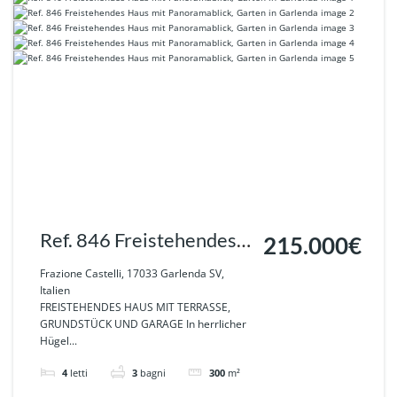
Ref. 846 Freistehendes
215.000€
Haus mit Panoramablick,
Frazione Castelli, 17033 Garlenda SV,
Italien
Garten in Garlenda
FREISTEHENDES HAUS MIT TERRASSE,
GRUNDSTÜCK UND GARAGE In herrlicher
Hügel...
4
letti
3
bagni
300
m²