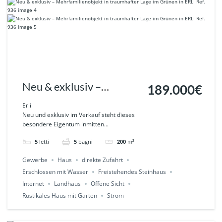
Neu & exklusiv –
189.000€
Mehrfamilienobjekt in
Erli
Neu und exklusiv im Verkauf steht dieses
traumhafter Lage im
besondere Eigentum inmitten...
Grünen in ERLI Ref. 936
5
letti
5
bagni
200
m²
Gewerbe
Haus
direkte Zufahrt
Erschlossen mit Wasser
Freistehendes Steinhaus
Internet
Landhaus
Offene Sicht
Rustikales Haus mit Garten
Strom