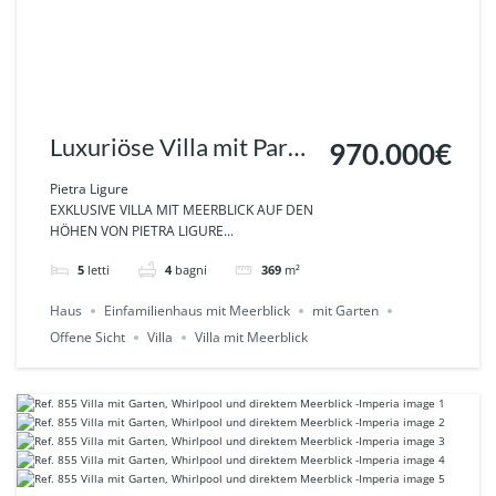
Luxuriöse Villa mit Park
970.000€
und Meerblick in Pietra
Pietra Ligure
EXKLUSIVE VILLA MIT MEERBLICK AUF DEN
Ligure Ref.857
HÖHEN VON PIETRA LIGURE...
5
letti
4
bagni
369
m²
Haus
Einfamilienhaus mit Meerblick
mit Garten
Offene Sicht
Villa
Villa mit Meerblick