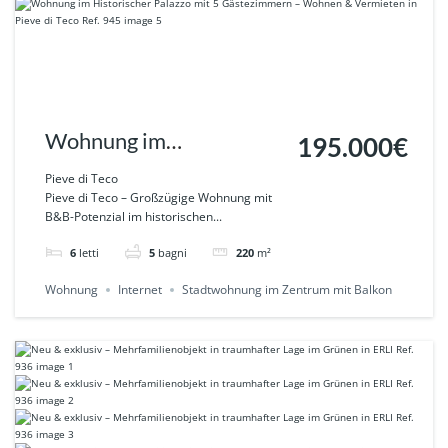
Wohnung im
195.000€
Historischer Palazzo mit
Pieve di Teco
Pieve di Teco – Großzügige Wohnung mit
5 Gästezimmern –
B&B-Potenzial im historischen...
Wohnen & Vermieten in
6
letti
5
bagni
220
m²
Pieve di Teco Ref. 945
Wohnung
Internet
Stadtwohnung im Zentrum mit Balkon