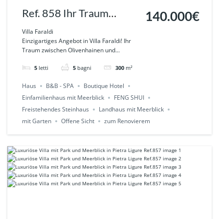
Ref. 858 Ihr Traum
140.000€
zwischen Olivenhainen
Villa Faraldi
Einzigartiges Angebot in Villa Faraldi! Ihr
und Meerblick – Villa
Traum zwischen Olivenhainen und...
Faraldi
5
letti
5
bagni
300
m²
Haus
B&B - SPA
Boutique Hotel
Einfamilienhaus mit Meerblick
FENG SHUI
Freistehendes Steinhaus
Landhaus mit Meerblick
mit Garten
Offene Sicht
zum Renovierem