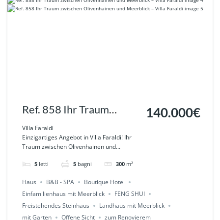
Ref. 858 Ihr Traum
140.000€
zwischen Olivenhainen
Villa Faraldi
Einzigartiges Angebot in Villa Faraldi! Ihr
und Meerblick – Villa
Traum zwischen Olivenhainen und...
Faraldi
5
letti
5
bagni
300
m²
Haus
B&B - SPA
Boutique Hotel
Einfamilienhaus mit Meerblick
FENG SHUI
Freistehendes Steinhaus
Landhaus mit Meerblick
mit Garten
Offene Sicht
zum Renovierem