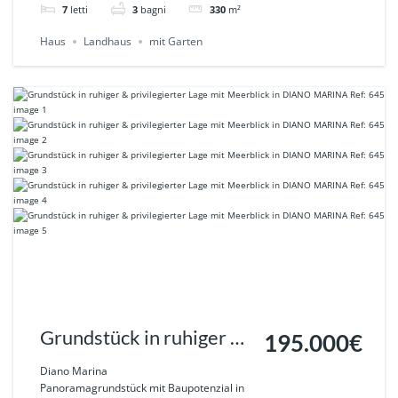
7
letti
3
bagni
330
m²
Haus
Landhaus
mit Garten
Grundstück in ruhiger &
195.000€
privilegierter Lage mit
Diano Marina
Panoramagrundstück mit Baupotenzial in
Meerblick in DIANO