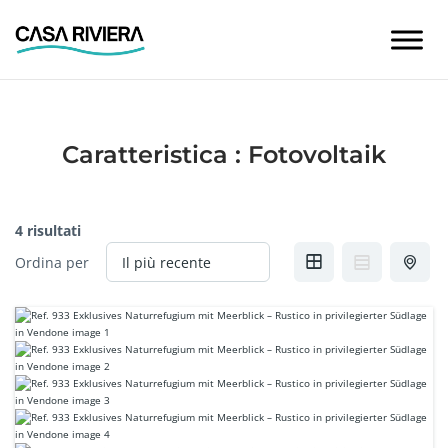
Skip
to
content
Caratteristica :
Fotovoltaik
4 risultati
Ordina per