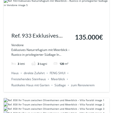
Ref. 933 Exklusives
135.000€
Naturrefugium mit
Vendone
Exklusives Naturrefugium mit Meerblick –
Meerblick – Rustico in
Rustico in privilegierter Südlage In...
privilegierter Südlage in
3
letti
3
bagni
120
m²
Vendone
Haus
direkte Zufahrt
FENG SHUI
Freistehendes Steinhaus
Meerblick
Rustikales Haus mit Garten
Südlage
zum Renovierem