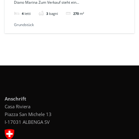
Diano Marina Zum Verkauf steht ein...
MARINA Ref: 645
4
letti
3
bagni
270
m²
Grundstück
Anschrift
Casa Riviera
Piazza San Michele 13
I-17031 ALBENGA SV