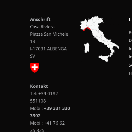
Anschrift
L
Casa Riviera
K
Piazza San Michele
D
13
I-17031 ALBENGA
I
SV
I
S
H
Kontakt
Tel:
+39 0182
551108
Mobil:
+39 331 330
3302
Mobil:
+41 76 62
35 325