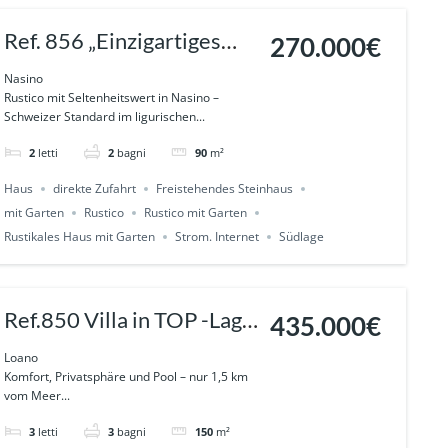
Ref. 856 „Einzigartiges
270.000€
Rustico mit Whirlpool,
Nasino
Rustico mit Seltenheitswert in Nasino –
Garten & Traum-
Schweizer Standard im ligurischen...
Panoramablick in Nasino
2
letti
2
bagni
90
m²
Haus
direkte Zufahrt
Freistehendes Steinhaus
mit Garten
Rustico
Rustico mit Garten
Rustikales Haus mit Garten
Strom. Internet
Südlage
Ref.850 Villa in TOP -Lage
435.000€
zwischen Pietra Ligure
Loano
Komfort, Privatsphäre und Pool – nur 1,5 km
und Loano
vom Meer...
3
letti
3
bagni
150
m²