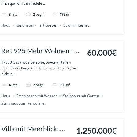
San Fedele -Albenga
Privatpark in San Fedele...
3
letti
2
bagni
198
m²
Haus
Landhaus
mit Garten
Strom. Internet
Ref. 925 Mehr Wohnen –
60.000€
Eine Community in
17033 Casanova Lerrone, Savona, Italien
Eine Entdeckung, um die es schade wäre, sie
Casanova Lerrone
nicht zu...
4
letti
2
bagni
350
m²
Haus
Erschlossen mit Wasser
Steinhaus mit Garten
Steinhaus zum Renovieren
Villa mit Meerblick ,
1.250.000€