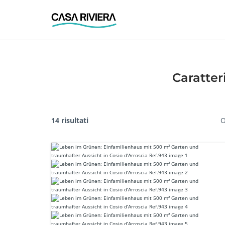
Skip
to
content
Caratteri
14 risultati
O