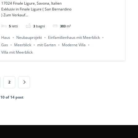
Pool und Garten in
17024 Finale Ligure, Savona, Italien
Exklusiv in Finale Ligure ( San Bernardino
FINALE LIGURE Ref.
) Zum Verkauf...
791
5
letti
3
bagni
303
m²
Haus
Neubauprojekt
Einfamilienhaus mit Meerblick
Gas
Meerblick
mit Garten
Moderne Villa
Villa mit Meerblick
2
- 10 of 14 post