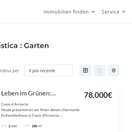
Immobilien finden
Service
stica :
Garten
rdina per
Leben im Grünen:
78.000€
Einfamilienhaus mit 500 m²
Cosio d Arroscia
Heute präsentieren wir Ihnen dieses charmante
Garten und traumhafter
Einfamilienhaus in Cosio d’Arroscia....
Aussicht in Cosio d’Arroscia
2
letti
200
m²