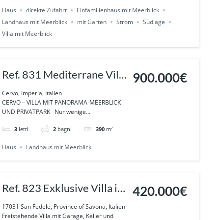
Haus
direkte Zufahrt
Einfamilienhaus mit Meerblick
Landhaus mit Meerblick
mit Garten
Strom
Südlage
Villa mit Meerblick
Ref. 831 Mediterrane Villa
900.000€
in CERVO mit privatem
Cervo, Imperia, Italien
CERVO – VILLA MIT PANORAMA-MEERBLICK
Park und unverbaubarem
UND PRIVATPARK Nur wenige...
Meerblick
3
letti
2
bagni
390
m²
Haus
Landhaus mit Meerblick
Ref. 823 Exklusive Villa in
420.000€
sonniger Panoramalage in
17031 San Fedele, Province of Savona, Italien
Freistehende Villa mit Garage, Keller und