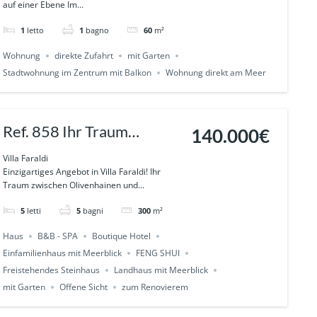
auf einer Ebene Im...
Herzen von DIANO
1
letto
1
bagno
60
m²
MARINA
Wohnung
direkte Zufahrt
mit Garten
Stadtwohnung im Zentrum mit Balkon
Wohnung direkt am Meer
Ref. 858 Ihr Traum
140.000€
zwischen Olivenhainen
Villa Faraldi
Einzigartiges Angebot in Villa Faraldi! Ihr
und Meerblick – Villa
Traum zwischen Olivenhainen und...
Faraldi
5
letti
5
bagni
300
m²
Haus
B&B - SPA
Boutique Hotel
Einfamilienhaus mit Meerblick
FENG SHUI
Freistehendes Steinhaus
Landhaus mit Meerblick
mit Garten
Offene Sicht
zum Renovierem