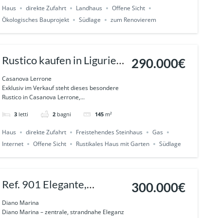
Ref.943
Haus
direkte Zufahrt
Landhaus
Offene Sicht
Ökologisches Bauprojekt
Südlage
zum Renovierem
Rustico kaufen in Ligurien
290.000€
– einzigartiges
Casanova Lerrone
Exklusiv im Verkauf steht dieses besondere
Naturanwesen in
Rustico in Casanova Lerrone,...
Casanova Lerrone mit
3
letti
2
bagni
145
m²
Geschichte und
Haus
direkte Zufahrt
Freistehendes Steinhaus
Gas
Privatsphäre Ref. 935
Internet
Offene Sicht
Rustikales Haus mit Garten
Südlage
Ref. 901 Elegante,
300.000€
barrierefreie
Diano Marina
Diano Marina – zentrale, strandnahe Eleganz
Gartenwohnung im