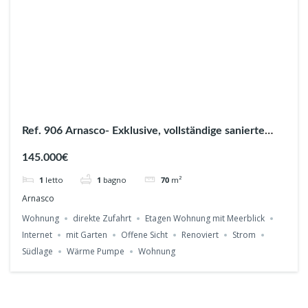
Ref. 906 Arnasco- Exklusive, vollständige sanierte
Wohnung mit Meerblick und Garten.
145.000€
1
letto
1
bagno
70
m²
Arnasco
Wohnung
direkte Zufahrt
Etagen Wohnung mit Meerblick
Internet
mit Garten
Offene Sicht
Renoviert
Strom
Südlage
Wärme Pumpe
Wohnung