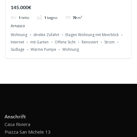
Wohnung mit Meerblick und Garten.
145.000€
1
letto
1
bagno
70
m²
Arnasco
Wohnung
direkte Zufahrt
Etagen Wohnung mit Meerblick
Internet
mit Garten
Offene Sicht
Renoviert
Strom
Südlage
Wärme Pumpe
Wohnung
Anschrift
Casa Riviera
Piazza San Michele 13