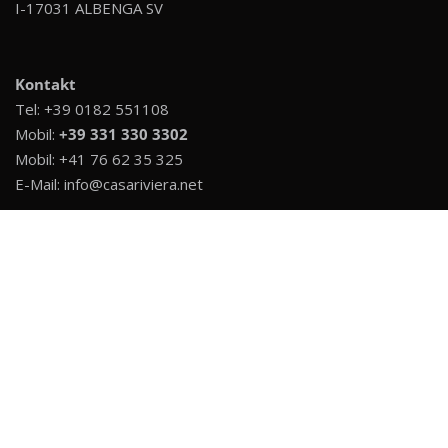
I-17031 ALBENGA SV
Kontakt
Tel:
+39 0182 551108
Mobil:
+39 331 330 3302
Mobil:
+41 76 62 35 325
E-Mail:
info@casariviera.net
Links
Kontakt
Datenschutz
Impressum
Immobilienfinanzierung