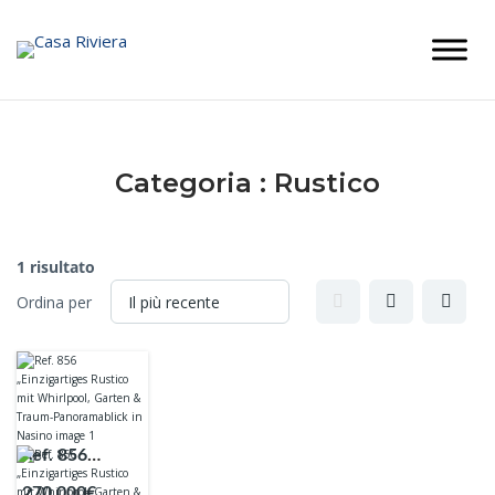
Skip
to
content
Categoria :
Rustico
1 risultato
Ordina per
Ref. 856
„Einzigartiges
270.000€