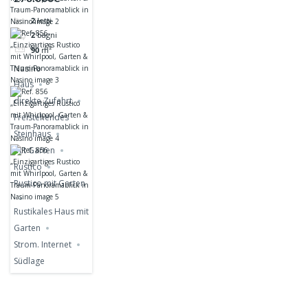
Rustico mit
2
letti
Whirlpool,
2
bagni
Garten &
90
m²
Traum-
Nasino
Panoramablick
Haus
in Nasino
direkte Zufahrt
Freistehendes
Steinhaus
mit Garten
Rustico
Rustico mit Garten
Rustikales Haus mit
Garten
Strom. Internet
Südlage