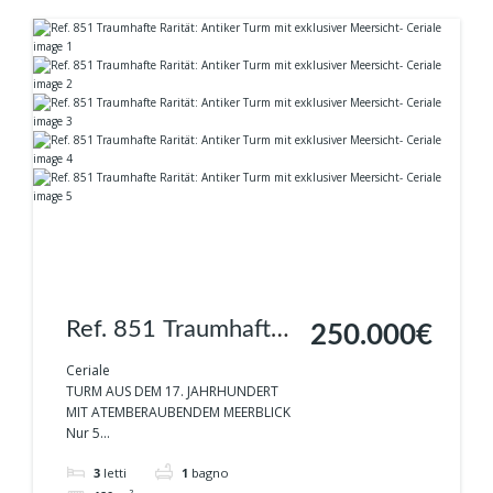
Ref. 851 Traumhafte
250.000€
Rarität: Antiker Turm
Ceriale
TURM AUS DEM 17. JAHRHUNDERT
mit exklusiver
MIT ATEMBERAUBENDEM MEERBLICK
Nur 5...
Meersicht- Ceriale
3
letti
1
bagno