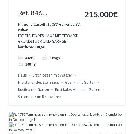
Ref. 846
215.000€
Freistehendes Haus
Frazione Castelli, 17033 Garlenda SV,
Italien
mit Panoramablick,
FREISTEHENDES HAUS MIT TERRASSE,
GRUNDSTÜCK UND GARAGE In
Garten in Garlenda
herrlicher Hügel...
4
letti
3
bagni
300
m²
Haus
Erschlossen mit Wasser
Freistehendes Steinhaus
Gas
mit Garten
Rustico mit Garten
Rustikales Haus mit Garten
Strom
zum Renovierem