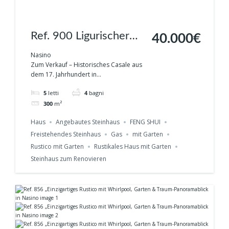
Ref. 900 Ligurischer
40.000€
Traum – Großes
Nasino
Zum Verkauf – Historisches Casale aus
Altstadthaus mit
dem 17. Jahrhundert in...
Ausbaupotenzial &
5
letti
4
bagni
Ferienvermietung in
300
m²
Nasino
Haus
Angebautes Steinhaus
FENG SHUI
Freistehendes Steinhaus
Gas
mit Garten
Rustico mit Garten
Rustikales Haus mit Garten
Steinhaus zum Renovieren