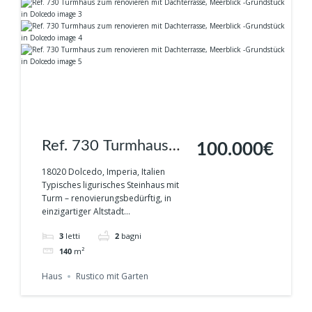
Ref. 730 Turmhaus
100.000€
zum renovieren mit
18020 Dolcedo, Imperia, Italien
Typisches ligurisches Steinhaus mit
Dachterrasse,
Turm – renovierungsbedürftig, in
einzigartiger Altstadt...
Meerblick -
3
letti
2
bagni
Grundstück in
140
m²
Dolcedo
Haus
Rustico mit Garten