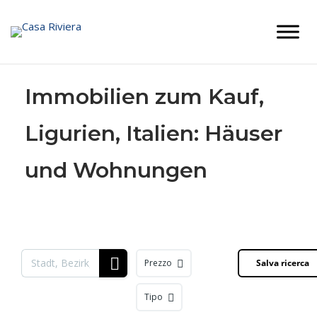
Skip
to
content
Immobilien zum Kauf,
Ligurien, Italien: Häuser
und Wohnungen
Prezzo
Salva ricerca
Tipo