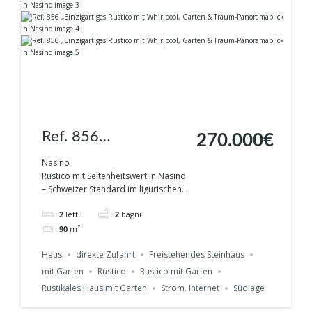
Ref. 856
270.000€
„Einzigartiges Rustico
Nasino
Rustico mit Seltenheitswert in Nasino
mit Whirlpool, Garten
– Schweizer Standard im ligurischen...
& Traum-
2
letti
2
bagni
Panoramablick in
90
m²
Nasino
Haus
direkte Zufahrt
Freistehendes Steinhaus
mit Garten
Rustico
Rustico mit Garten
Rustikales Haus mit Garten
Strom. Internet
Südlage