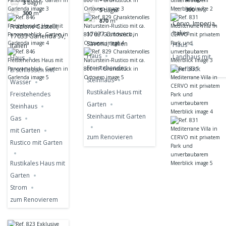
Rustico mit ca.
3
bagni
privatem Park
Garten in
390
m²
5
bagni
300
m²
800 m²
und
Garlenda
870
m²
Cervo, Imperia,
Grundstück in
Frazione Castelli,
unverbaubare
Italien
17037 Ortovero,
17033 Garlenda SV,
Ortovero
Meerblick
Savona, Italien
Haus
Italien
Haus
Landhaus mit
Haus
Freistehendes
Meerblick
Erschlossen mit
Steinhaus
Wasser
Rustikales Haus mit
Freistehendes
Garten
Steinhaus
Steinhaus mit Garten
Gas
mit Garten
zum Renovieren
Rustico mit Garten
Rustikales Haus mit
Garten
Strom
zum Renovierem