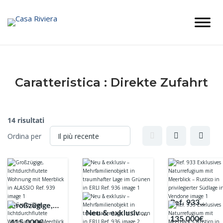
Skip
to
content
Caratteristica :
Direkte Zufahrt
14 risultati
Ordina per
Ref. 933
Großzügige,
Neu & exklusiv –
Exklusives
lichtdurchflutete
135.000€
415.000€