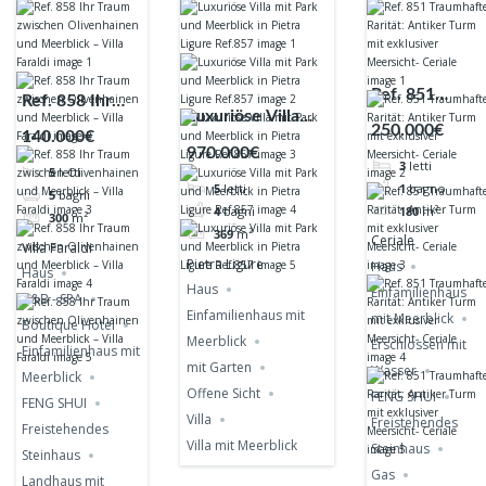
Ref. 851
Ref. 858 Ihr
Luxuriöse Villa
Traumhafte
Traum
250.000€
140.000€
mit Park und
Rarität:
zwischen
970.000€
3
letti
Meerblick in
Antiker Turm
5
letti
Olivenhainen
1
bagno
5
letti
Pietra Ligure
5
bagni
mit exklusiver
und Meerblick
180
m²
4
bagni
300
m²
Ref.857
Meersicht-
– Villa Faraldi
369
m²
Ceriale
Villa Faraldi
Ceriale
Pietra Ligure
Haus
Haus
Haus
Einfamilienhaus
B&B - SPA
Einfamilienhaus mit
mit Meerblick
Boutique Hotel
Meerblick
Erschlossen mit
Einfamilienhaus mit
mit Garten
Wasser
Meerblick
Offene Sicht
FENG SHUI
FENG SHUI
Villa
Freistehendes
Freistehendes
Villa mit Meerblick
Steinhaus
Steinhaus
Gas
Landhaus mit