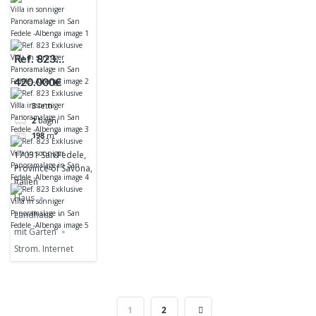
Ref. 823
Exklusive Villa
420.000€
in sonniger
3
letti
Panoramalage
2
bagni
in San Fedele -
198
m²
Albenga
17031 San Fedele,
Province of Savona,
Italien
Haus
Landhaus
mit Garten
Strom. Internet
1
2