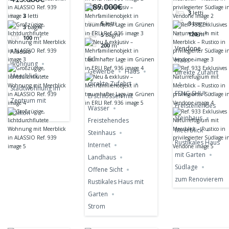
Mehrfamilienobjekt
Naturrefugium
Wohnung mit
189.000€
3
letti
in traumhafter
mit Meerblick
3
letti
Meerblick in
3
bagni
5
letti
Lage im Grünen in
3
bagni
– Rustico in
ALASSIO Ref.
120
m²
5
bagni
100
m²
ERLI Ref. 936
privilegierter
939
200
m²
Vendone
Alassio
Südlage in
Erli
Haus
Wohnung
Vendone
Gewerbe
Haus
direkte Zufahrt
Meerblick
direkte Zufahrt
Stadtwohnung im
FENG SHUI
Erschlossen mit
Zentrum mit
Freistehendes
Wasser
Balkon
Steinhaus
Freistehendes
Meerblick
Steinhaus
Rustikales Haus
Internet
mit Garten
Landhaus
Südlage
Offene Sicht
zum Renovierem
Rustikales Haus mit
Garten
Strom