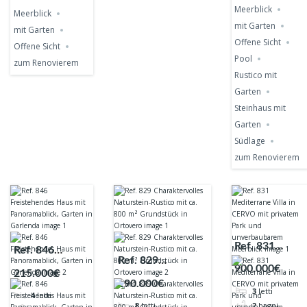
Meerblick
Meerblick
mit Garten
mit Garten
Offene Sicht
Offene Sicht
Pool
zum Renovierem
Rustico mit
Garten
Steinhaus mit
Garten
Südlage
zum Renovierem
Ref. 831
Ref. 846
Ref. 829
Mediterrane
Freistehendes
900.000€
215.000€
Charaktervolles
Villa in
Haus mit
190.000€
3
letti
Naturstein-
CERVO mit
4
letti
Panoramablick,
2
bagni
8
letti