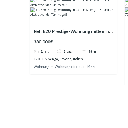
Ref. 820 Prestige-Wohnung mitten in
Albenga – Strand und Altstadt vor der
380.000€
Tür
2
letti
2
bagni
98
m²
17031 Albenga, Savona, Italien
Wohnung
Wohnung direkt am Meer