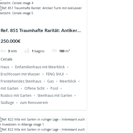
Ref. 851 Traumhafte Rarität: Antiker
Turm mit exklusiver Meersicht-
250.000€
Ceriale
3
letti
1
bagno
180
m²
Ceriale
Haus
Einfamilienhaus mit Meerblick
Erschlossen mit Wasser
FENG SHUI
Freistehendes Steinhaus
Gas
Meerblick
mit Garten
Offene Sicht
Pool
Rustico mit Garten
Steinhaus mit Garten
Südlage
zum Renovierem