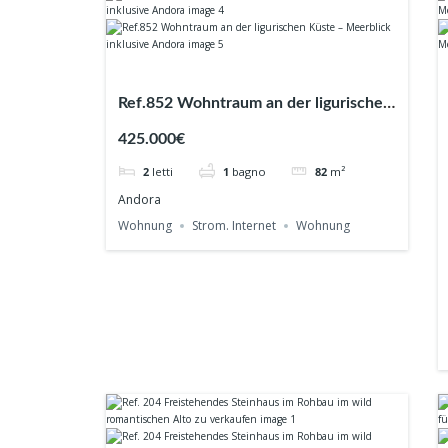
Ref.852 Wohntraum an der ligurischen
Küste – Meerblick inklusive Andora
425.000€
2
letti
1
bagno
82
m²
Andora
Wohnung
Strom. Internet
Wohnung