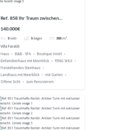
Ref. 858 Ihr Traum zwischen
Olivenhainen und Meerblick – Villa
140.000€
Faraldi
5
letti
5
bagni
300
m²
Villa Faraldi
Haus
B&B - SPA
Boutique Hotel
Einfamilienhaus mit Meerblick
FENG SHUI
Freistehendes Steinhaus
Landhaus mit Meerblick
mit Garten
Offene Sicht
zum Renovierem