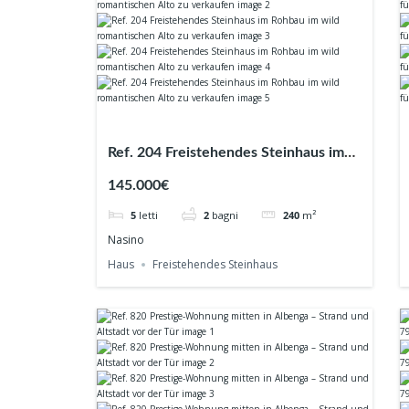
Ref. 204 Freistehendes Steinhaus im
Rohbau im wild romantischen Alto zu
145.000€
verkaufen
5
letti
2
bagni
240
m²
Nasino
Haus
Freistehendes Steinhaus