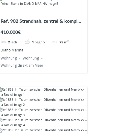
Ref. 902 Strandnah, zentral & komplett
saniert – Wohnen auf einer Ebene in
410.000€
DIANO MARINA
2
letti
1
bagno
75
m²
Diano Marina
Wohnung
Wohnung
Wohnung direkt am Meer