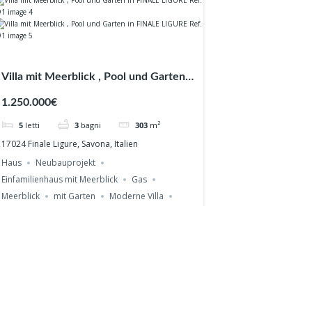
Villa mit Meerblick , Pool und Garten
in FINALE LIGURE Ref. 791
1.250.000€
5
letti
3
bagni
303
m²
17024 Finale Ligure, Savona, Italien
Haus
Neubauprojekt
Einfamilienhaus mit Meerblick
Gas
Meerblick
mit Garten
Moderne Villa
Villa mit Meerblick