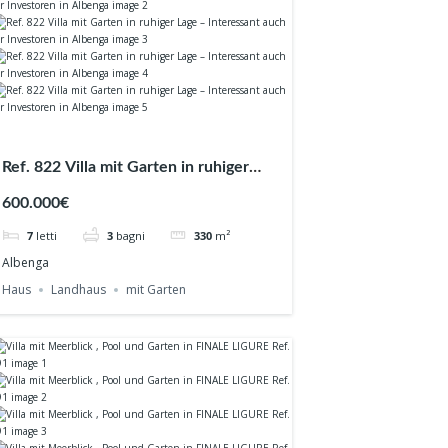
Ref. 822 Villa mit Garten in ruhiger
Lage – Interessant auch für Investoren
600.000€
in Albenga
7
letti
3
bagni
330
m²
Albenga
Haus
Landhaus
mit Garten