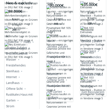
Exklusives
Neu & exklusiv –
kaufen in
135.000€
290.000€
Naturrefugium
Mehrfamilienobjekt
Ligurien –
189.000€
3
letti
3
letti
mit
in traumhafter
einzigartiges
3
bagni
2
bagni
5
letti
Meerblick –
Lage im Grünen in
Naturanwesen
120
m²
145
m²
5
bagni
Rustico in
ERLI Ref. 936
in Casanova
Vendone
200
m²
Casanova
privilegierter
Lerrone mit
Lerrone
Haus
Erli
Südlage in
Geschichte
Haus
direkte Zufahrt
Gewerbe
Haus
Vendone
und
direkte Zufahrt
direkte Zufahrt
Privatsphäre
FENG SHUI
Erschlossen mit
Ref. 935
Freistehendes
Freistehendes
Wasser
Steinhaus
Steinhaus
Freistehendes
Gas
Meerblick
Steinhaus
Internet
Rustikales Haus
Internet
Offene Sicht
mit Garten
Landhaus
Rustikales Haus
Südlage
Offene Sicht
mit Garten
zum Renovierem
Rustikales Haus mit
Südlage
Garten
Strom