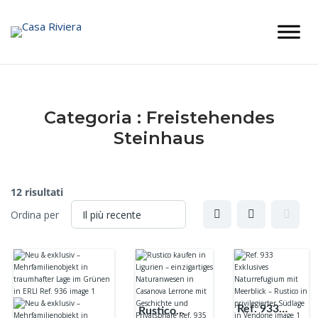
Skip
to
content
Categoria :
Freistehendes
Steinhaus
12 risultati
Ordina per
Ref. 933
Rustico