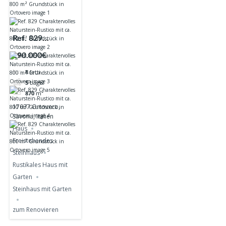
Ref. 829
Charaktervolles
190.000€
Naturstein-
8
letti
Rustico mit ca.
5
bagni
800 m²
870
m²
Grundstück in
17037 Ortovero,
Ortovero
Savona, Italien
Haus
Freistehendes
Steinhaus
Rustikales Haus mit
Garten
Steinhaus mit Garten
zum Renovieren