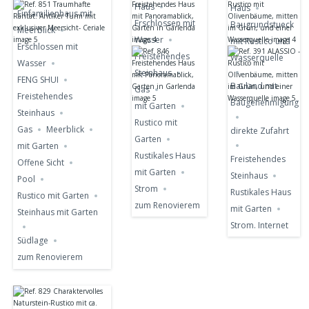
Haus
Haus
Einfamilienhaus mit
Erschlossen mit
Baugrundstueck
Meerblick
Wasser
mit Rustico und
Erschlossen mit
Freistehendes
Wasserquelle
Wasser
Steinhaus
FENG SHUI
Bauland mit
Gas
Freistehendes
Baugenehmigung
mit Garten
Steinhaus
Rustico mit
Gas
Meerblick
direkte Zufahrt
Garten
mit Garten
Rustikales Haus
Freistehendes
Offene Sicht
mit Garten
Steinhaus
Pool
Strom
Rustikales Haus
Rustico mit Garten
zum Renovierem
mit Garten
Steinhaus mit Garten
Strom. Internet
Südlage
zum Renovierem