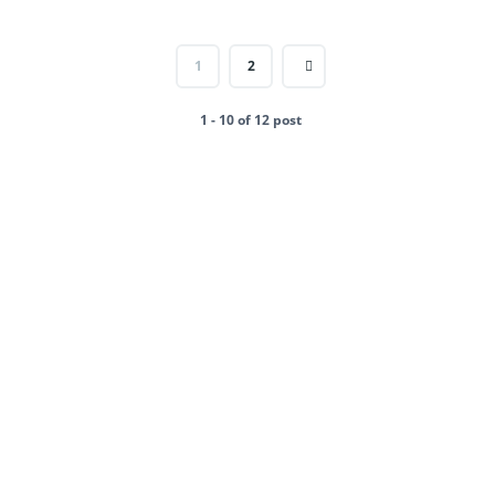
1
2
1 - 10 of 12 post