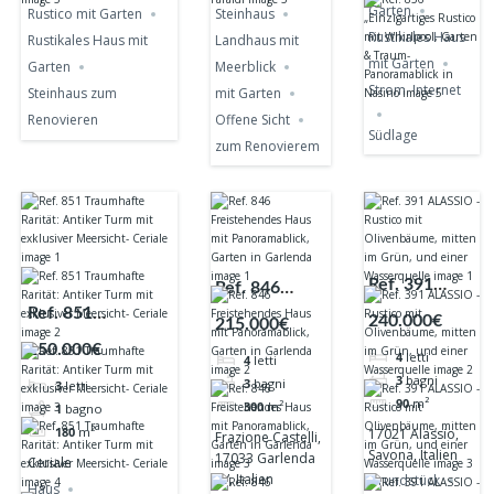
Garten
Rustico mit Garten
Steinhaus
Rustikales Haus
Rustikales Haus mit
Landhaus mit
mit Garten
Garten
Meerblick
Strom. Internet
Steinhaus zum
mit Garten
Renovieren
Offene Sicht
Südlage
zum Renovierem
Ref. 391
Ref. 846
ALASSIO -
Ref. 851
Freistehendes
240.000€
215.000€
Rustico mit
Traumhafte
Haus mit
250.000€
4
letti
4
letti
Olivenbäume,
Rarität: Antiker
Panoramablick,
3
bagni
3
bagni
3
letti
mitten im
Turm mit
Garten in
90
m²
300
m²
1
bagno
Grün, und
exklusiver
Garlenda
17021 Alassio,
180
m²
Frazione Castelli,
einer
Meersicht-
Savona, Italien
17033 Garlenda
Ceriale
Wasserquelle
Ceriale
SV, Italien
Grundstück
Haus