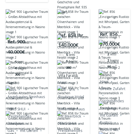
Ref. 856
Ref. 858 Ihr
„Einzigartiges
Ref. 900
Traum
270.000€
140.000€
Rustico mit
Ligurischer Traum
zwischen
40.000€
2
letti
5
letti
Whirlpool,
– Großes
Olivenhainen
2
bagni
5
bagni
5
letti
Garten &
Altstadthaus mit
und
90
m²
300
m²
4
bagni
Traum-
Ausbaupotenzial
Meerblick –
Nasino
300
m²
Villa Faraldi
Panoramablick
&
Villa Faraldi
Haus
Haus
Nasino
in Nasino
Ferienvermietung
direkte Zufahrt
Haus
B&B - SPA
in Nasino
Angebautes Steinhaus
Boutique Hotel
Freistehendes
Steinhaus
FENG SHUI
Einfamilienhaus
mit Garten
Freistehendes
mit Meerblick
Rustico
Steinhaus
FENG SHUI
Rustico mit
Gas
mit Garten
Freistehendes