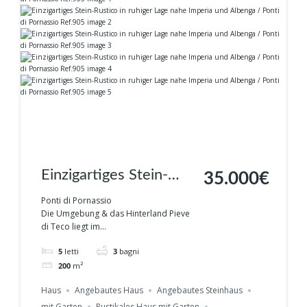
Einzigartiges Stein-
35.000€
Rustico in ruhiger Lage
Ponti di Pornassio
Die Umgebung & das Hinterland Pieve
nahe Imperia und
di Teco liegt im...
Albenga / Ponti di
5
letti
3
bagni
Pornassio Ref.905
200
m²
Haus
Angebautes Haus
Angebautes Steinhaus
mit Garten
Rustikales Haus mit Garten