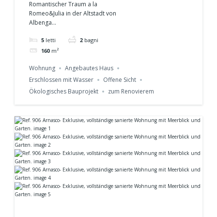
Romantischer Traum a la
Terrasse in ALBENGA
Romeo&Julia in der Altstadt von
Albenga...
5
letti
2
bagni
160
m²
Wohnung
Angebautes Haus
Erschlossen mit Wasser
Offene Sicht
Ökologisches Bauprojekt
zum Renovierem