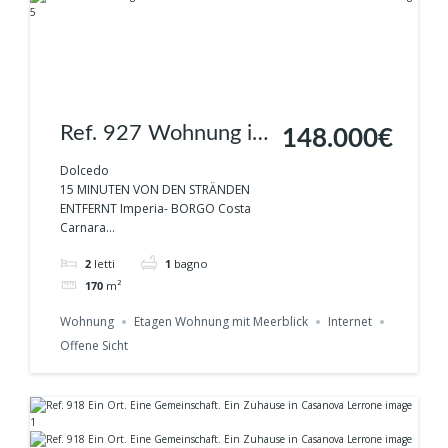
Ref. 927 Wohnung in
148.000€
Costa Carnara -
Dolcedo
15 MINUTEN VON DEN STRÄNDEN
Renoviert, mit
ENTFERNT Imperia- BORGO Costa
Carnara...
Terrasse und Garten
2
letti
1
bagno
170
m²
Wohnung
Etagen Wohnung mit Meerblick
Internet
Offene Sicht