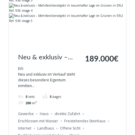
Neu & exklusiv –
189.000€
Mehrfamilienobjekt in
Erli
Neu und exklusiv im Verkauf steht
traumhafter Lage im
dieses besondere Eigentum
inmitten...
Grünen in ERLI Ref.
5
letti
5
bagni
936
200
m²
Gewerbe
Haus
direkte Zufahrt
Erschlossen mit Wasser
Freistehendes Steinhaus
Internet
Landhaus
Offene Sicht