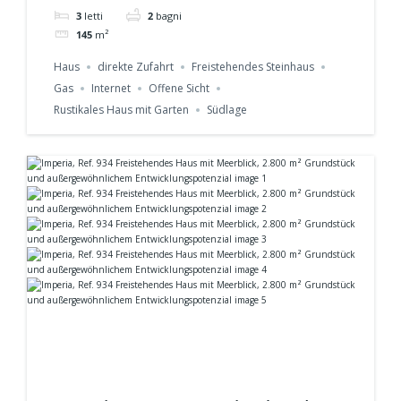
3
letti
2
bagni
Casanova Lerrone mit
145
m²
Geschichte und
Haus
direkte Zufahrt
Freistehendes Steinhaus
Privatsphäre Ref. 935
Gas
Internet
Offene Sicht
Rustikales Haus mit Garten
Südlage