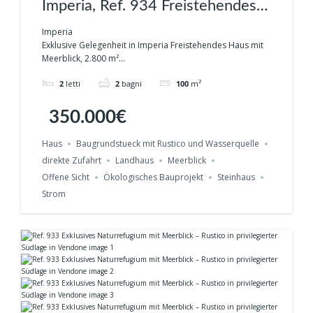
Imperia, Ref. 934 Freistehendes
Haus mit Meerblick, 2.800 m²
Imperia
Exklusive Gelegenheit in Imperia Freistehendes Haus mit
Grundstück und
Meerblick, 2.800 m²...
außergewöhnlichem
2
letti
2
bagni
100
m²
Entwicklungspotenzial
350.000€
Haus
Baugrundstueck mit Rustico und Wasserquelle
direkte Zufahrt
Landhaus
Meerblick
Offene Sicht
Ökologisches Bauprojekt
Steinhaus
Strom