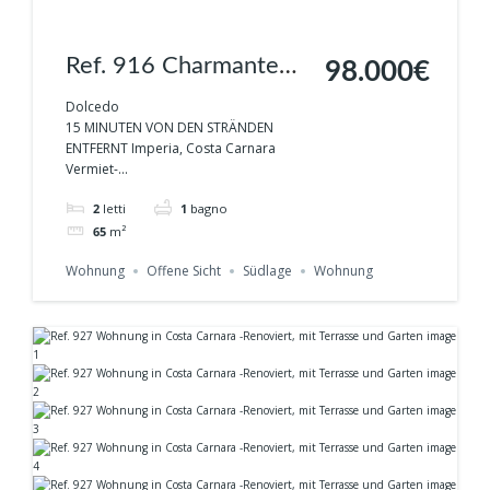
Ref. 916 Charmante
98.000€
Gartenwohnung in
Dolcedo
15 MINUTEN VON DEN STRÄNDEN
Costa Carnara -
ENTFERNT Imperia, Costa Carnara
Vermiet-...
Dolcedo
2
letti
1
bagno
65
m²
Wohnung
Offene Sicht
Südlage
Wohnung