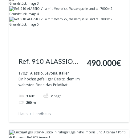
Ref. 910 ALASSIO
490.000€
Villa mit Meerblick,
17021 Alassio, Savona, Italien
Ein höchst gefälliger Besitz, dem im
Wasserquelle und ca.
wahrsten Sinne das Prädikat...
7000m2 Grundstück
3
letti
2
bagni
200
m²
Haus
Landhaus