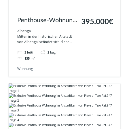
Penthouse-Wohnung
395.000€
im Herzen der
Albenga
Mitten in der historischen Altstadt
Altstadt von Albenga
von Albenga befindet sich diese...
3
letti
2
bagni
135
m²
Wohnung