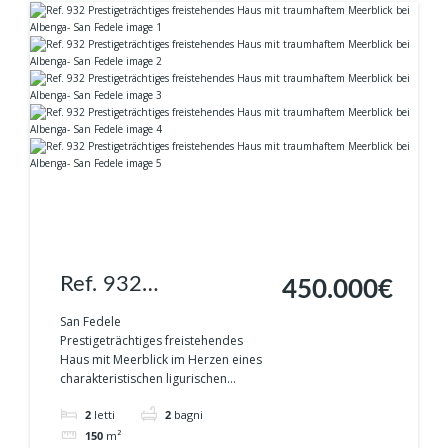
Ref. 932
450.000€
Prestigeträchtiges
San Fedele
Prestigeträchtiges freistehendes
freistehendes Haus
Haus mit Meerblick im Herzen eines
charakteristischen ligurischen...
mit traumhaftem
2
letti
2
bagni
Meerblick bei
150
m²