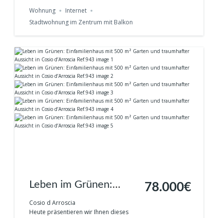
Teco Ref. 945
Wohnung
Internet
Stadtwohnung im Zentrum mit Balkon
Leben im Grünen:
78.000€
Einfamilienhaus mit
Cosio d Arroscia
Heute präsentieren wir Ihnen dieses
500 m² Garten und