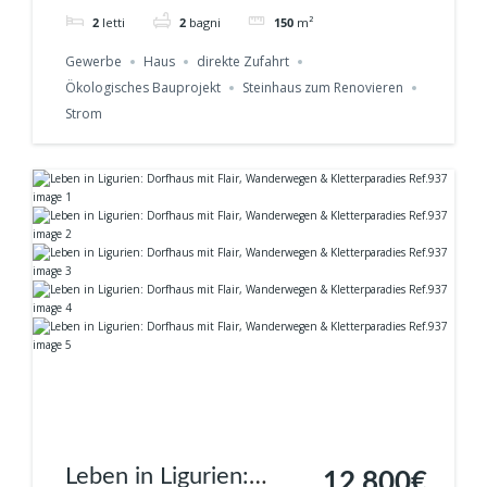
Renditeobjekt Ref. 938
2
letti
2
bagni
150
m²
Gewerbe
Haus
direkte Zufahrt
Ökologisches Bauprojekt
Steinhaus zum Renovieren
Strom
Leben in Ligurien:
12.800€