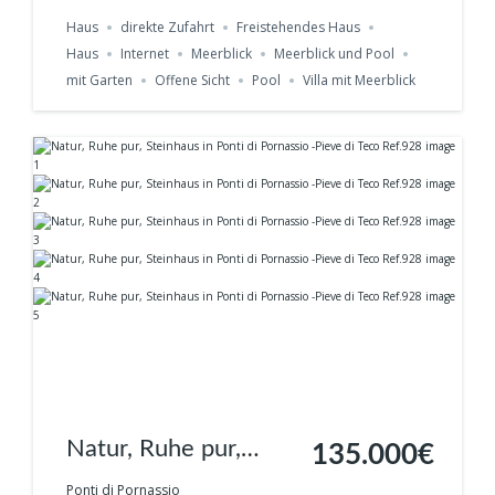
Albenga- San Fedele
Haus
direkte Zufahrt
Freistehendes Haus
Haus
Internet
Meerblick
Meerblick und Pool
mit Garten
Offene Sicht
Pool
Villa mit Meerblick
Natur, Ruhe pur,
135.000€
Steinhaus in Ponti di
Ponti di Pornassio