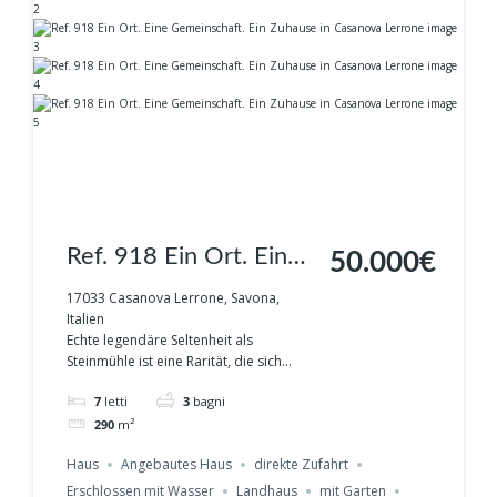
Ref. 918 Ein Ort. Eine
50.000€
Gemeinschaft. Ein
17033 Casanova Lerrone, Savona,
Italien
Zuhause in Casanova
Echte legendäre Seltenheit als
Steinmühle ist eine Rarität, die sich...
Lerrone
7
letti
3
bagni
290
m²
Haus
Angebautes Haus
direkte Zufahrt
Erschlossen mit Wasser
Landhaus
mit Garten