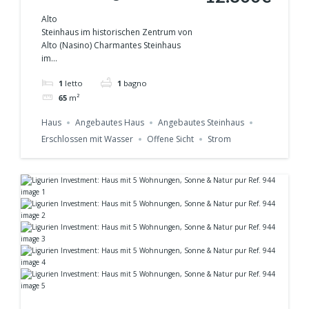
Dorfhaus mit Flair,
Alto
Steinhaus im historischen Zentrum von
Wanderwegen &
Alto (Nasino) Charmantes Steinhaus
im...
Kletterparadies
1
letto
1
bagno
Ref.937
65
m²
Haus
Angebautes Haus
Angebautes Steinhaus
Erschlossen mit Wasser
Offene Sicht
Strom