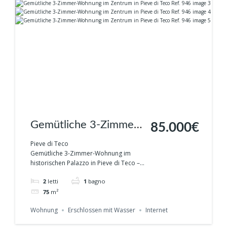
Gemütliche 3-Zimmer-
85.000€
Wohnung im Zentrum
Pieve di Teco
Gemütliche 3-Zimmer-Wohnung im
in Pieve di Teco Ref.
historischen Palazzo in Pieve di Teco –...
946
2
letti
1
bagno
75
m²
Wohnung
Erschlossen mit Wasser
Internet