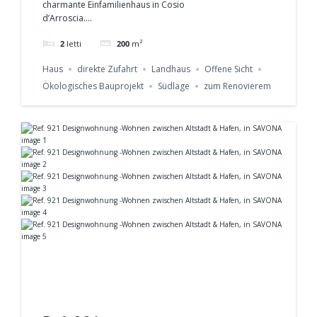
charmante Einfamilienhaus in Cosio
d’Arroscia....
traumhafter Aussicht in
2
letti
200
m²
Cosio d’Arroscia
Haus
direkte Zufahrt
Landhaus
Offene Sicht
Ref.943
Ökologisches Bauprojekt
Südlage
zum Renovierem