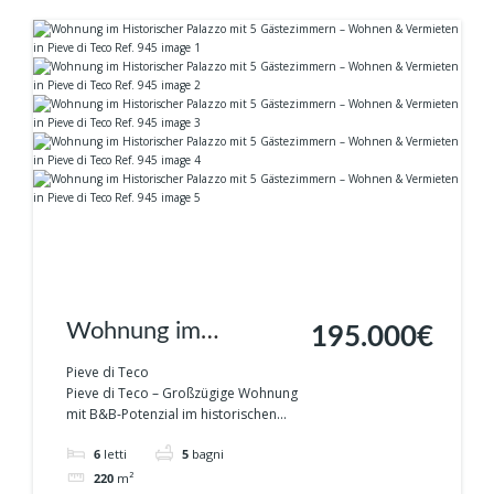
Wohnung im
195.000€
Historischer Palazzo
Pieve di Teco
Pieve di Teco – Großzügige Wohnung
mit 5 Gästezimmern
mit B&B-Potenzial im historischen...
– Wohnen &
6
letti
5
bagni
Vermieten in Pieve di
220
m²