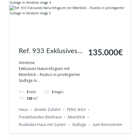
Ref. 933 Exklusives
135.000€
Naturrefugium mit
Vendone
Exklusives Naturrefugium mit
Meerblick – Rustico
Meerblick – Rustico in privilegierter
Südlage In...
in privilegierter
3
letti
3
bagni
Südlage in Vendone
120
m²
Haus
direkte Zufahrt
FENG SHUI
Freistehendes Steinhaus
Meerblick
Rustikales Haus mit Garten
Südlage
zum Renovierem