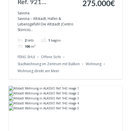
Ref. 921
275.000€
Designwohnung -
Savona
Savona – Altstadt, Hafen &
Wohnen zwischen
Lebensgefühl Die Altstadt (Centro
Storico)...
Altstadt & Hafen, in
2
letti
1
bagno
SAVONA
100
m²
FENG SHUI
Offene Sicht
Stadtwohnung im Zentrum mit Balkon
Wohnung
Wohnung direkt am Meer