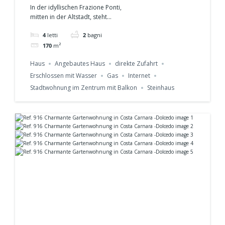
In der idyllischen Frazione Ponti,
Pornassio -Pieve di
mitten in der Altstadt, steht...
Teco Ref.928
4
letti
2
bagni
170
m²
Haus
Angebautes Haus
direkte Zufahrt
Erschlossen mit Wasser
Gas
Internet
Stadtwohnung im Zentrum mit Balkon
Steinhaus