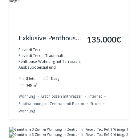
Exklusive Penthouse
135.000€
Wohnung im
Pieve di Teco
Pieve di Teco – Traumhafte
Altstadtkern von
Penthouse-Wohnung mit Terrassen,
Ausbaupotenzial und...
Pieve di Teco Ref.947
3
letti
3
bagni
145
m²
Wohnung
Erschlossen mit Wasser
Internet
Stadtwohnung im Zentrum mit Balkon
Strom
Wohnung