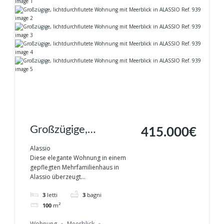
Großzügige,
415.000€
lichtdurchflutete
Alassio
Diese elegante Wohnung in einem
Wohnung mit
gepflegten Mehrfamilienhaus in
Alassio überzeugt...
Meerblick in
3
letti
3
bagni
ALASSIO Ref. 939
100
m²
Wohnung
Meerblick