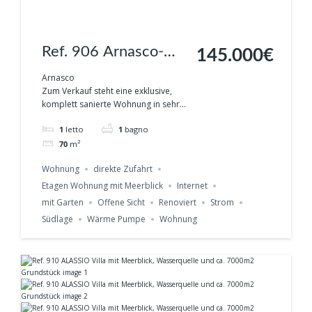
Ref. 906 Arnasco-
145.000€
Exklusive,
Arnasco
Zum Verkauf steht eine exklusive,
vollständige sanierte
komplett sanierte Wohnung in sehr...
Wohnung mit
1
letto
1
bagno
Meerblick und
70
m²
Garten.
Wohnung
direkte Zufahrt
Etagen Wohnung mit Meerblick
Internet
mit Garten
Offene Sicht
Renoviert
Strom
Südlage
Wärme Pumpe
Wohnung