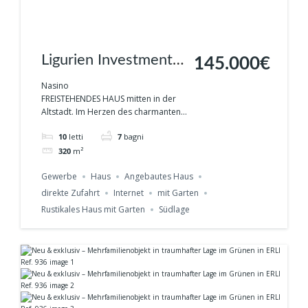
Ligurien Investment:
145.000€
Haus mit 5
Nasino
FREISTEHENDES HAUS mitten in der
Wohnungen, Sonne &
Altstadt. Im Herzen des charmanten...
Natur pur Ref. 944
10
letti
7
bagni
320
m²
Gewerbe
Haus
Angebautes Haus
direkte Zufahrt
Internet
mit Garten
Rustikales Haus mit Garten
Südlage