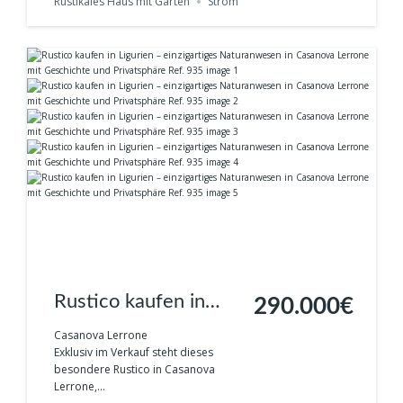
Rustikales Haus mit Garten
Strom
Rustico kaufen in
290.000€
Ligurien –
Casanova Lerrone
Exklusiv im Verkauf steht dieses
einzigartiges
besondere Rustico in Casanova
Lerrone,...
Naturanwesen in